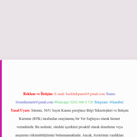
iriş
Reklam ve İletişim:
E-mail:
backlinkpaneli@gmail.com
Teams:
forumhizmeti@gmail.com
Whatsapp: 0262 606 0 726
Telegram: @karabul
Yasal Uyarı:
Sitemiz, 5651 Sayılı Kanun gereğince Bilgi Teknolojileri ve İletişim
Kurumu (BTK) tarafından onaylanmış bir Yer Sağlayıcı olarak hizmet
vermektedir. Bu nedenle, sitedeki içerikleri proaktif olarak denetleme veya
araştırma yükümlülüğümüz bulunmamaktadır. Ancak, üyelerimiz yazdıkları