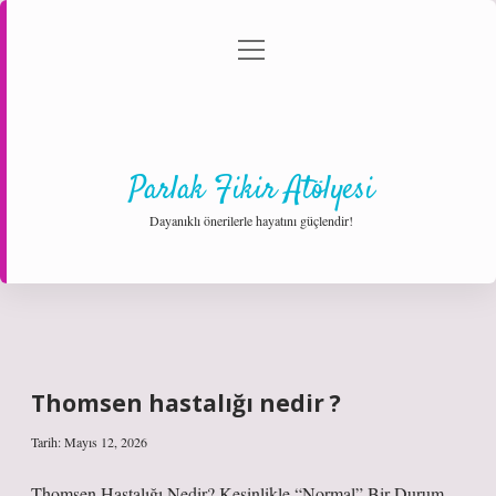
menüyü
Anasayfa
Gizlilik Politikası
Yasal Uyarı
aç
Hakkımızda
Parlak Fikir Atölyesi
Dayanıklı önerilerle hayatını güçlendir!
Thomsen hastalığı nedir ?
Tarih: Mayıs 12, 2026
Thomsen Hastalığı Nedir? Kesinlikle “Normal” Bir Durum