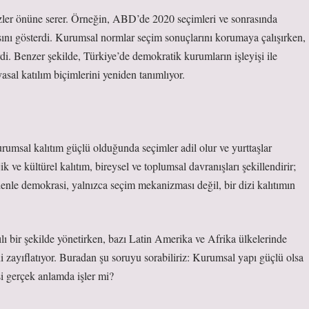
i gözler önüne serer. Örneğin, ABD’de 2020 seçimleri ve sonrasında
asını gösterdi. Kurumsal normlar seçim sonuçlarını korumaya çalışırken,
irdi. Benzer şekilde, Türkiye’de demokratik kurumların işleyişi ile
iyasal
katılım
biçimlerini yeniden tanımlıyor.
Kurumsal kalıtım güçlü olduğunda seçimler adil olur ve yurttaşlar
k ve kültürel kalıtım, bireysel ve toplumsal davranışları şekillendirir;
edenle demokrasi, yalnızca seçim mekanizması değil, bir dizi kalıtımın
rılı bir şekilde yönetirken, bazı Latin Amerika ve Afrika ülkelerinde
i zayıflatıyor. Buradan şu soruyu sorabiliriz: Kurumsal yapı güçlü olsa
i gerçek anlamda işler mi?