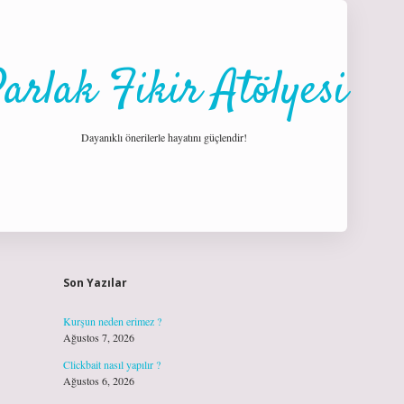
arlak Fikir Atölyesi
Dayanıklı önerilerle hayatını güçlendir!
Sidebar
hiltonbet giriş
Son Yazılar
Kurşun neden erimez ?
Ağustos 7, 2026
Clickbait nasıl yapılır ?
Ağustos 6, 2026