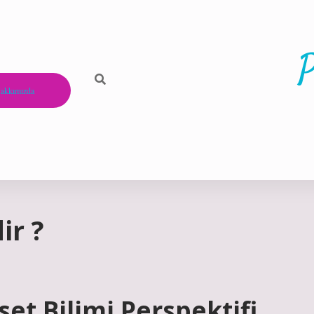
P
akkımızda
ir ?
set Bilimi Perspektifi