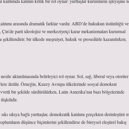
al kalıtımda
katılım
kritik bir rol oynar: yurttaşlar kurumların işleyişine 
alıtımı arasında dramatik farklar vardır. ABD’de hukukun üstünlüğü ve
n, Çin’de parti ideolojisi ve merkeziyetçi karar mekanizmaları kurumsal
a şekillendirir; bir ülkede meşruiyet, hukuk ve prosedürle kazanılırken,
nesile aktarılmasında belirleyici rol oynar. Sol, sağ, liberal veya otoriter
eylere iletilir. Örneğin, Kuzey Avrupa ülkelerinde sosyal demokrat
 kuvvetli bir şekilde sürdürülürken, Latin Amerika’nın bazı bölgelerinde
lişkilidir.
sıkı sıkıya bağlı yurttaşlar, demokratik katılımı gerçekten derinleştirir m
oplumların düşünce biçimlerini şekillendirse de bireysel eleştirel bakış