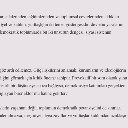
ar, ailelerinden, eğitimlerinden ve toplumsal çevrelerinden aldıkları
iyet
ve
katılım
, yurttaşlığın iki temel göstergesidir: devletin yasalarını
demokratik toplumlarda bu iki unsurun dengesi, siyasi sistemin
 göz ardı edilemez. Güç ilişkilerini anlamak, kurumların ve ideolojilerin
irdiğini görmek için kritik öneme sahiptir. Provokatif bir soru olarak şunu
 belirli bir düşünceye sıkıca bağlıysa, demokrasiye katılımları gerçekten
ğlayan birer aktör mü haline gelirler?
ylerin yaşamını değil, toplumun demokratik potansiyelini de sınırlar.
ler almazsa, meşruiyet algısı zayıflar ve yurttaşlar katılımdan uzaklaşır.