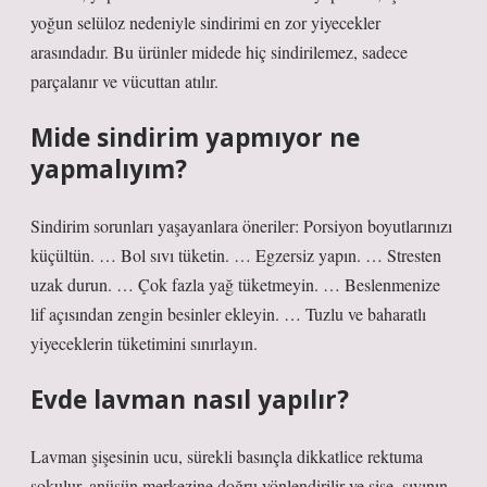
yoğun selüloz nedeniyle sindirimi en zor yiyecekler
arasındadır. Bu ürünler midede hiç sindirilemez, sadece
parçalanır ve vücuttan atılır.
Mide sindirim yapmıyor ne
yapmalıyım?
Sindirim sorunları yaşayanlara öneriler: Porsiyon boyutlarınızı
küçültün. … Bol sıvı tüketin. … Egzersiz yapın. … Stresten
uzak durun. … Çok fazla yağ tüketmeyin. … Beslenmenize
lif açısından zengin besinler ekleyin. … Tuzlu ve baharatlı
yiyeceklerin tüketimini sınırlayın.
Evde lavman nasıl yapılır?
Lavman şişesinin ucu, sürekli basınçla dikkatlice rektuma
sokulur, anüsün merkezine doğru yönlendirilir ve şişe, sıvının