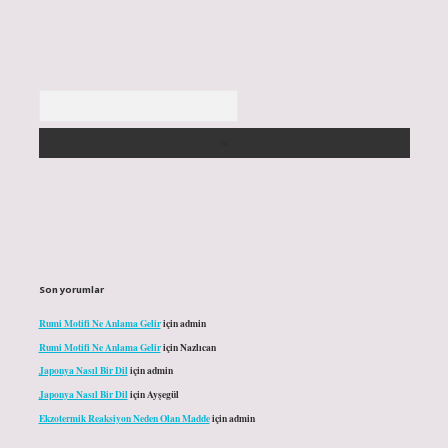
Arama
Son yorumlar
Rumi Motifi Ne Anlama Gelir
için
admin
Rumi Motifi Ne Anlama Gelir
için
Nazlıcan
Japonya Nasıl Bir Dil
için
admin
Japonya Nasıl Bir Dil
için
Ayşegül
Ekzotermik Reaksiyon Neden Olan Madde
için
admin