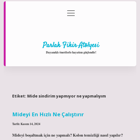
menüyü
Anasayfa
Gizlilik Politikası
Yasal Uyarı
aç
Hakkımızda
Parlak Fikir Atölyesi
Dayanıklı önerilerle hayatını güçlendir!
Etiket:
Mide sindirim yapmıyor ne yapmalıyım
Mideyi En Hızlı Ne Çalıştırır
Tarih: Kasım 14, 2024
Mideyi boşaltmak için ne yapmalı? Kolon temizliği nasıl yapılır?