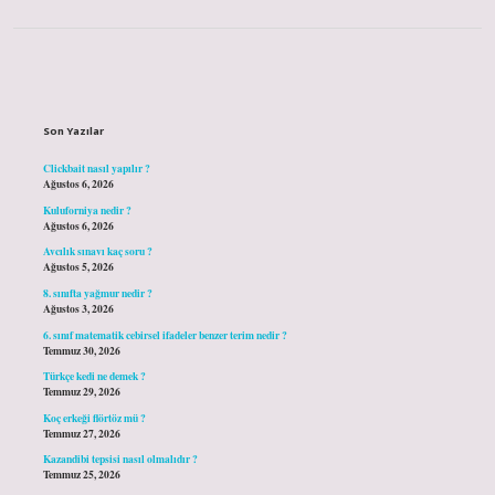
Sidebar
Son Yazılar
Clickbait nasıl yapılır ?
Ağustos 6, 2026
Kuluforniya nedir ?
Ağustos 6, 2026
Avcılık sınavı kaç soru ?
Ağustos 5, 2026
8. sınıfta yağmur nedir ?
Ağustos 3, 2026
6. sınıf matematik cebirsel ifadeler benzer terim nedir ?
Temmuz 30, 2026
Türkçe kedi ne demek ?
Temmuz 29, 2026
Koç erkeği flörtöz mü ?
Temmuz 27, 2026
Kazandibi tepsisi nasıl olmalıdır ?
Temmuz 25, 2026