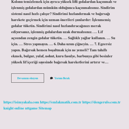
Kolonu temizlemek için ayrıca yüksek lifli gıdalardan kaçınmalı ve
işlenmiş gıdalardan mümkün olduğunca kaçınmalısınız. Sindirim
sistemi nasıl hızlı çalışır? Sindirimi hızlandırmak ve bağırsağı
harekete geçirmek için uzman önerileri şunlardır: İşlenmemiş
gıdalar tüketin. Sindirimi nasıl hızlandıracağınızı merak
ediyorsanız, işlenmiş gıdalardan uzak durmalısınız. … Lif
açısından zengin gıdalar tüketin. … Sağlıklı yağlar kullanın. … Su
için. … Stres yapmayın. … 6. Daha uzun çiğneyin. … 7. Egzersiz
yapın. Bağırsak hemen boşaltmak için ne yemeli? Tam tahıllı
ekmek, bulgur, yulaf, nohut, kuru fasulye, barbunya gibi besinler
yüksek lif içeriği sayesinde bağırsak hareketlerini artırır ve…
Mideyi
Devamını okuyun
Yorum Bırak
En
Hızlı
Ne
Çalıştırır
https://isimyakala.com
https://emlakmatik.com.tr
https://dengerulo.com.tr
knight online
nttgame
Sitemap