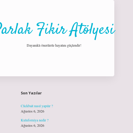
arlak Fikir Atölyesi
Dayanıklı önerilerle hayatını güçlendir!
Sidebar
hiltonbet giriş
Son Yazılar
Clickbait nasıl yapılır ?
Ağustos 6, 2026
Kuluforniya nedir ?
Ağustos 6, 2026