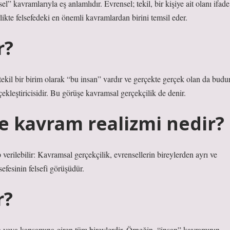
l” kavramlarıyla eş anlamlıdır. Evrensel; tekil, bir kişiye ait olanı ifade
irlikte felsefedeki en önemli kavramlardan birini temsil eder.
r?
ekil bir birim olarak “bu insan” vardır ve gerçekte gerçek olan da budur
çekleştiricisidir. Bu görüşe kavramsal gerçekçilik de denir.
 kavram realizmi nedir?
erilebilir: Kavramsal gerçekçilik, evrensellerin bireylerden ayrı ve
fesinin felsefi görüşüdür.
r?
n veya kapsamına giren tüm bireylerdir. Örneğin, “insan” kavramının