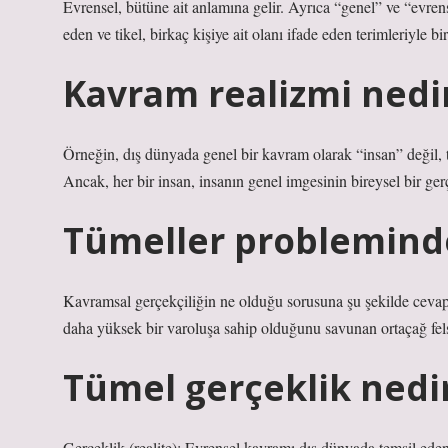
Evrensel, bütüne ait anlamına gelir. Ayrıca “genel” ve “evrense
eden ve tikel, birkaç kişiye ait olanı ifade eden terimleriyle b
Kavram realizmi nedi
Örneğin, dış dünyada genel bir kavram olarak “insan” değil, t
Ancak, her bir insan, insanın genel imgesinin bireysel bir ger
Tümeller probleminde
Kavramsal gerçekçiliğin ne olduğu sorusuna şu şekilde cevap v
daha yüksek bir varoluşa sahip olduğunu savunan ortaçağ felse
Tümel gerçeklik nedi
Gerçeklik (realite): Evrensel kavramı dış dünyada temsil ede