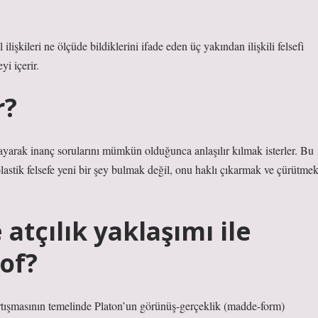
 ilişkileri ne ölçüde bildiklerini ifade eden üç yakından ilişkili felsefi
i içerir.
r?
layarak inanç sorularını mümkün olduğunca anlaşılır kılmak isterler. Bu
olastik felsefe yeni bir şey bulmak değil, onu haklı çıkarmak ve çürütme
atçılık yaklaşımı ile
zof?
 tartışmasının temelinde Platon’un görünüş-gerçeklik (madde-form)