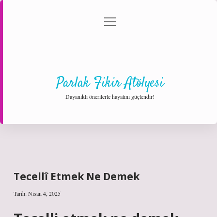
menüyü
Anasayfa
Gizlilik Politikası
Yasal Uyarı
aç
Hakkımızda
Parlak Fikir Atölyesi
Dayanıklı önerilerle hayatını güçlendir!
Tecellî Etmek Ne Demek
Tarih: Nisan 4, 2025