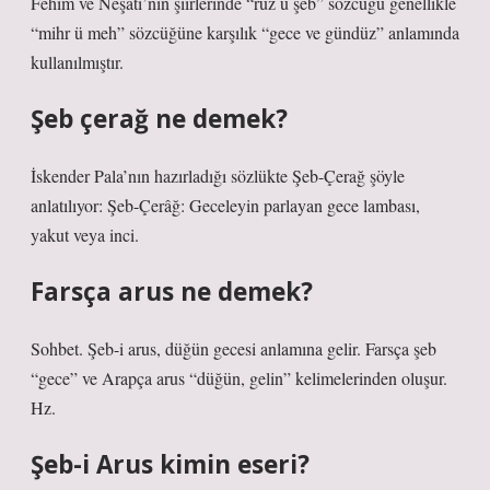
Fehim ve Neşatî’nin şiirlerinde “rûz u şeb” sözcüğü genellikle
“mihr ü meh” sözcüğüne karşılık “gece ve gündüz” anlamında
kullanılmıştır.
Şeb çerağ ne demek?
İskender Pala’nın hazırladığı sözlükte Şeb-Çerağ şöyle
anlatılıyor: Şeb-Çerâğ: Geceleyin parlayan gece lambası,
yakut veya inci.
Farsça arus ne demek?
Sohbet. Şeb-i arus, düğün gecesi anlamına gelir. Farsça şeb
“gece” ve Arapça arus “düğün, gelin” kelimelerinden oluşur.
Hz.
Şeb-i Arus kimin eseri?