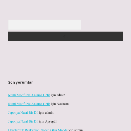
Arama
Son yorumlar
Rumi Motifi Ne Anlama Gelir
için
admin
Rumi Motifi Ne Anlama Gelir
için
Nazlıcan
Japonya Nasıl Bir Dil
için
admin
Japonya Nasıl Bir Dil
için
Ayşegül
Ekzotermik Reaksiyon Neden Olan Madde
için
admin