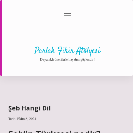
menüyü
Anasayfa
Gizlilik Politikası
Yasal Uyarı
aç
Hakkımızda
Parlak Fikir Atölyesi
Dayanıklı önerilerle hayatını güçlendir!
Şeb Hangi Dil
Tarih: Ekim 8, 2024