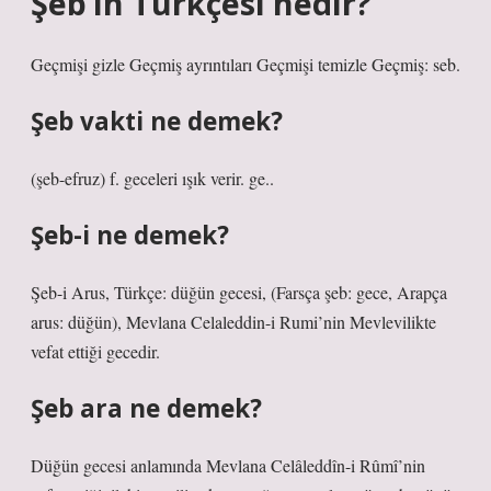
Şeb’in Türkçesi nedir?
Geçmişi gizle Geçmiş ayrıntıları Geçmişi temizle Geçmiş: seb.
Şeb vakti ne demek?
(şeb-efruz) f. geceleri ışık verir. ge..
Şeb-i ne demek?
Şeb-i Arus, Türkçe: düğün gecesi, (Farsça şeb: gece, Arapça
arus: düğün), Mevlana Celaleddin-i Rumi’nin Mevlevilikte
vefat ettiği gecedir.
Şeb ara ne demek?
Düğün gecesi anlamında Mevlana Celâleddîn-i Rûmî’nin