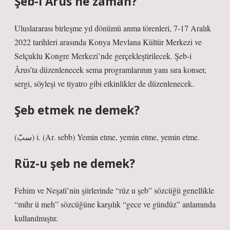
Şeb-i Arus ne zaman?
Uluslararası birleşme yıl dönümü anma törenleri, 7-17 Aralık
2022 tarihleri ​​arasında Konya Mevlana Kültür Merkezi ve
Selçuklu Kongre Merkezi’nde gerçekleştirilecek. Şeb-i
Ârus’ta düzenlenecek sema programlarının yanı sıra konser,
sergi, söyleşi ve tiyatro gibi etkinlikler de düzenlenecek.
Şeb etmek ne demek?
(ﺳﺐّ) i. (Ar. sebb) Yemin etme, yemin etme, yemin etme.
Rüz-u şeb ne demek?
Fehim ve Neşatî’nin şiirlerinde “rûz u şeb” sözcüğü genellikle
“mihr ü meh” sözcüğüne karşılık “gece ve gündüz” anlamında
kullanılmıştır.