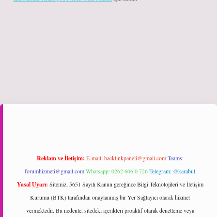
giriş
Reklam ve İletişim:
E-mail:
backlinkpaneli@gmail.com
Teams:
forumhizmeti@gmail.com
Whatsapp: 0262 606 0 726
Telegram: @karabul
Yasal Uyarı:
Sitemiz, 5651 Sayılı Kanun gereğince Bilgi Teknolojileri ve İletişim
Kurumu (BTK) tarafından onaylanmış bir Yer Sağlayıcı olarak hizmet
vermektedir. Bu nedenle, sitedeki içerikleri proaktif olarak denetleme veya