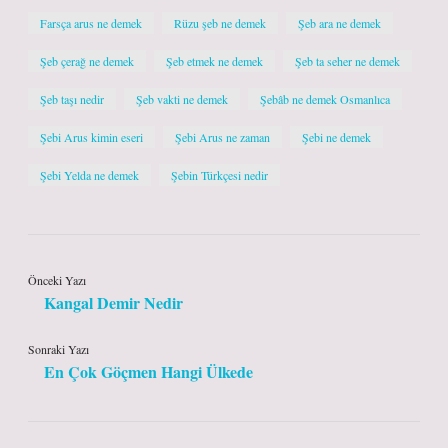
Farsça arus ne demek
Rüzu şeb ne demek
Şeb ara ne demek
Şeb çerağ ne demek
Şeb etmek ne demek
Şeb ta seher ne demek
Şeb taşı nedir
Şeb vakti ne demek
Şebâb ne demek Osmanlıca
Şebi Arus kimin eseri
Şebi Arus ne zaman
Şebi ne demek
Şebi Yelda ne demek
Şebin Türkçesi nedir
Önceki Yazı
Kangal Demir Nedir
Sonraki Yazı
En Çok Göçmen Hangi Ülkede