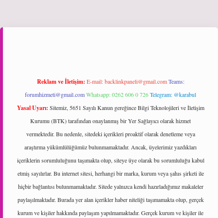
iş
Reklam ve İletişim:
E-mail:
backlinkpaneli@gmail.com
Teams:
forumhizmeti@gmail.com
Whatsapp: 0262 606 0 726
Telegram: @karabul
Yasal Uyarı:
Sitemiz, 5651 Sayılı Kanun gereğince Bilgi Teknolojileri ve İletişim
Kurumu (BTK) tarafından onaylanmış bir Yer Sağlayıcı olarak hizmet
vermektedir. Bu nedenle, sitedeki içerikleri proaktif olarak denetleme veya
araştırma yükümlülüğümüz bulunmamaktadır. Ancak, üyelerimiz yazdıkları
içeriklerin sorumluluğunu taşımakta olup, siteye üye olarak bu sorumluluğu kabul
etmiş sayılırlar. Bu internet sitesi, herhangi bir marka, kurum veya şahıs şirketi ile
hiçbir bağlantısı bulunmamaktadır. Sitede yalnızca kendi hazırladığımız makaleler
paylaşılmaktadır. Burada yer alan içerikler haber niteliği taşımamakta olup, gerçek
kurum ve kişiler hakkında paylaşım yapılmamaktadır. Gerçek kurum ve kişiler ile