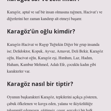
Karagöz, aptal ve saf bir insan olmasına rağmen, Hacivat’ı ve
diğerlerini her zaman kandırıp alt etmeyi başarır.
Karagöz’ün oğlu kimdir?
Karagöz-Hacivat ve Ragıp Tuğtekin Diğer bir grup insanda
ise; Delidoktor, Kopuk, Ayvaz, Arnavut, Deli Bekir, Karagöz
oğlu, Hacivat oğlu, Karagöz eşi, Hımhım, Laz, Hadım,
Haham, Kambur Mehmed, Adalı Efe, çocuklu kadın gibi
karakterler var.
Karagöz nasıl bir tiptir?
Oyunun başkarakteri Karagöz, tepkilerini açıkça gösteren,
çabuk öfkelenen ve kavga eden, yalana ve ikiyüzlülüğe
tahammül edemeyen, eğitimsiz, cesur, gerçekçi bir halk