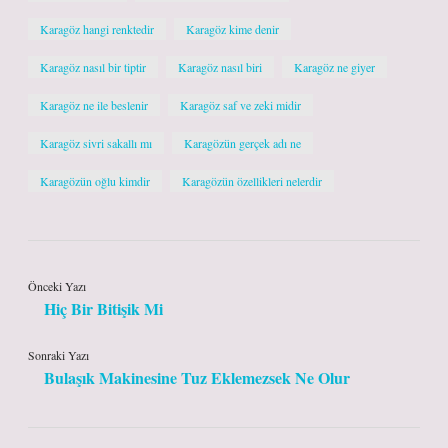
Karagöz hangi renktedir
Karagöz kime denir
Karagöz nasıl bir tiptir
Karagöz nasıl biri
Karagöz ne giyer
Karagöz ne ile beslenir
Karagöz saf ve zeki midir
Karagöz sivri sakallı mı
Karagözün gerçek adı ne
Karagözün oğlu kimdir
Karagözün özellikleri nelerdir
Önceki Yazı
Hiç Bir Bitişik Mi
Sonraki Yazı
Bulaşık Makinesine Tuz Eklemezsek Ne Olur