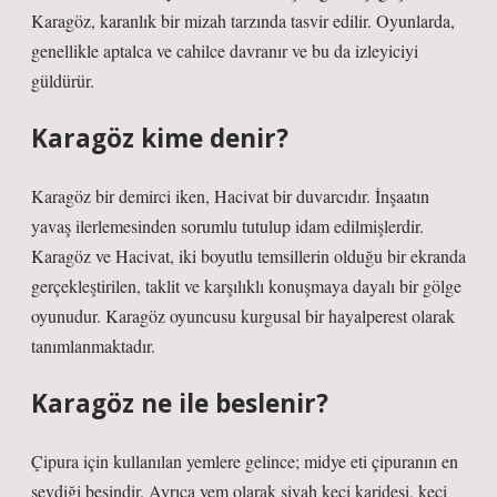
Karagöz, karanlık bir mizah tarzında tasvir edilir. Oyunlarda,
genellikle aptalca ve cahilce davranır ve bu da izleyiciyi
güldürür.
Karagöz kime denir?
Karagöz bir demirci iken, Hacivat bir duvarcıdır. İnşaatın
yavaş ilerlemesinden sorumlu tutulup idam edilmişlerdir.
Karagöz ve Hacivat, iki boyutlu temsillerin olduğu bir ekranda
gerçekleştirilen, taklit ve karşılıklı konuşmaya dayalı bir gölge
oyunudur. Karagöz oyuncusu kurgusal bir hayalperest olarak
tanımlanmaktadır.
Karagöz ne ile beslenir?
Çipura için kullanılan yemlere gelince; midye eti çipuranın en
sevdiği besindir. Ayrıca yem olarak siyah keçi karidesi, keçi