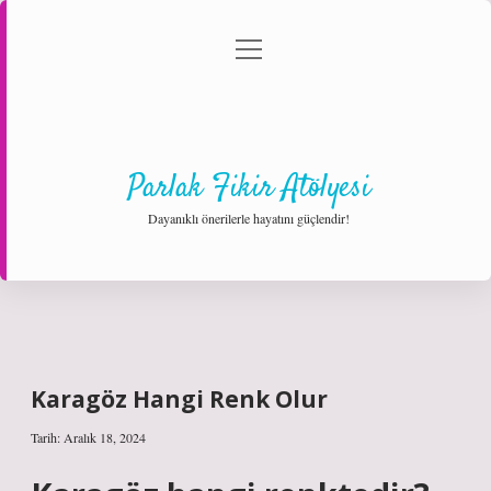
menüyü
Anasayfa
Gizlilik Politikası
Yasal Uyarı
aç
Hakkımızda
Parlak Fikir Atölyesi
Dayanıklı önerilerle hayatını güçlendir!
Karagöz Hangi Renk Olur
Tarih: Aralık 18, 2024