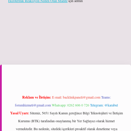
Ekzotermik Reaksiyon Neden Olan Madde
için
admin
iş
Reklam ve İletişim:
E-mail:
backlinkpaneli@gmail.com
Teams:
forumhizmeti@gmail.com
Whatsapp: 0262 606 0 726
Telegram: @karabul
Yasal Uyarı:
Sitemiz, 5651 Sayılı Kanun gereğince Bilgi Teknolojileri ve İletişim
Kurumu (BTK) tarafından onaylanmış bir Yer Sağlayıcı olarak hizmet
vermektedir. Bu nedenle, sitedeki içerikleri proaktif olarak denetleme veya