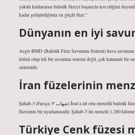
yakıtlı kıtalararası balistik füzeyi başarıyla test ettiğini d
kadar geliştirdiğimiz en güçlü füze.”
Dünyanın en iyi savu
Aegis BMD (Balistik Füze Savunma Sistemi) hava savunma si
ürünü olup tek bir savunma sistemi değil, çok katmanlı bir s
sistemidir.
İran füzelerinin menz
Şahab-3 (Farsça: شهاب ۳‎) İran’a ait orta menzilli balistik füzedir. Füze, Çin yapımı DF-21 ve Kuzey Kore yapımı Nodong-1
füzesinin bir uyarlamasıdır. Şahab-3’ün menzili 1.280 kilom
Türkiye Cenk füzesi 