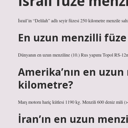
İsrail füze menz
İsrail’in “Delilah” adlı seyir füzesi 250 kilometre menzile sah
En uzun menzilli füze
Dünyanın en uzun menziline (10.) Rus yapımı Topol RS-12m
Amerika’nın en uzun m
kilometre?
Marş motoru hariç kütlesi 1190 kg. Menzili 600 deniz mili (
İran’ın en uzun menzi