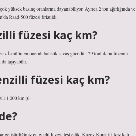
çok yüksek basınç oranlarına dayanabiliyor. Ayrıca 2 ton ağırlığında ve
n’da Raad-500 füzesi fırlatıldı.
illi füzesi kaç km?
iz İsrail’in en önemli balistik savaş gücüdür. 29 tonluk bu füzenin
da taşıyabilir.
zilli füzesi kaç km?
il11.000 km (6.
ede?
 geliştirdiğimiz en güçlü füzeyi test ettik. Kuzey Kore, ilk kez katı