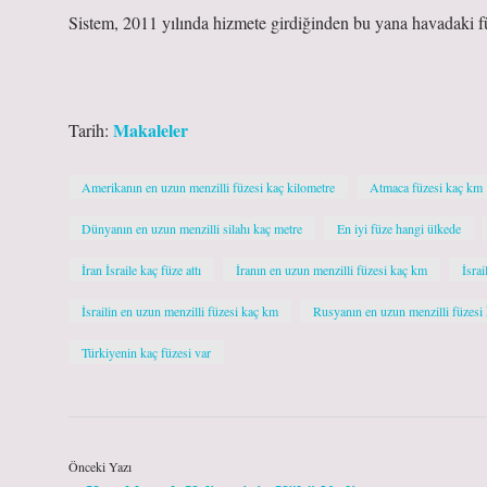
Sistem, 2011 yılında hizmete girdiğinden bu yana havadaki fü
Makaleler
Tarih:
Amerikanın en uzun menzilli füzesi kaç kilometre
Atmaca füzesi kaç km
Dünyanın en uzun menzilli silahı kaç metre
En iyi füze hangi ülkede
İran İsraile kaç füze attı
İranın en uzun menzilli füzesi kaç km
İsrai
İsrailin en uzun menzilli füzesi kaç km
Rusyanın en uzun menzilli füzesi
Türkiyenin kaç füzesi var
Önceki Yazı