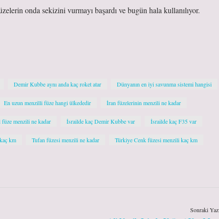
zelerin onda sekizini vurmayı başardı ve bugün hala kullanılıyor.
Demir Kubbe aynı anda kaç roket atar
Dünyanın en iyi savunma sistemi hangisi
En uzun menzilli füze hangi ülkededir
İran füzelerinin menzili ne kadar
l füze menzili ne kadar
İsrailde kaç Demir Kubbe var
İsrailde kaç F35 var
 kaç km
Tufan füzesi menzili ne kadar
Türkiye Cenk füzesi menzili kaç km
Sonraki Yaz