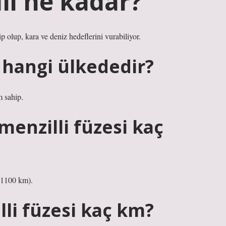
ili ne kadar?
ip olup, kara ve deniz hedeflerini vurabiliyor.
 hangi ülkededir?
 sahip.
enzilli füzesi kaç
>1100 km).
lli füzesi kaç km?