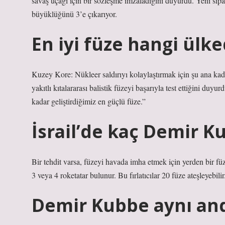
savaş uçağı için bir sözleşme imzaladığını duyurdu. Yeni sipar
büyüklüğünü 3’e çıkarıyor.
En iyi füze hangi ülk
Kuzey Kore: Nükleer saldırıyı kolaylaştırmak için şu ana kadar
yakıtlı kıtalararası balistik füzeyi başarıyla test ettiğini d
kadar geliştirdiğimiz en güçlü füze.”
İsrail’de kaç Demir K
Bir tehdit varsa, füzeyi havada imha etmek için yerden bir füz
3 veya 4 roketatar bulunur. Bu fırlatıcılar 20 füze ateşleyebilir
Demir Kubbe aynı and