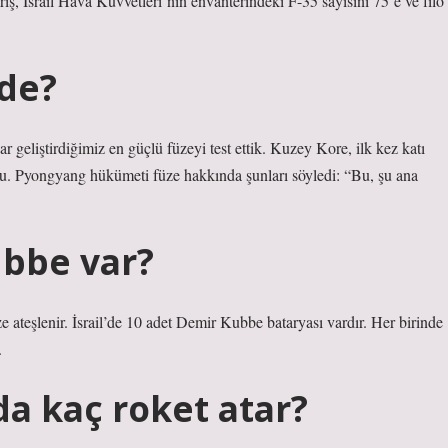
iş, İsrail Hava Kuvvetleri’nin envanterindeki F-35 sayısını 75’e ve filo
ede?
 geliştirdiğimiz en güçlü füzeyi test ettik. Kuzey Kore, ilk kez katı
uyurdu. Pyongyang hükümeti füze hakkında şunları söyledi: “Bu, şu ana
ubbe var?
e ateşlenir. İsrail’de 10 adet Demir Kubbe bataryası vardır. Her birinde
.
a kaç roket atar?