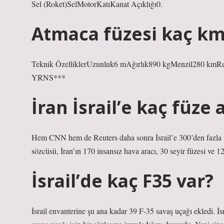
Sel (Roket)SelMotorKatıKanat Açıklığı0.
Atmaca füzesi kaç k
Teknik ÖzelliklerUzunluk6 mAğırlık890 kgMenzil280 kmReh
YRNS***
İran İsrail’e kaç füze a
Hem CNN hem de Reuters daha sonra İsrail’e 300’den fazla uza
sözcüsü, İran’ın 170 insansız hava aracı, 30 seyir füzesi ve 120 
İsrail’de kaç F35 var?
İsrail envanterine şu ana kadar 39 F-35 savaş uçağı ekledi. İs