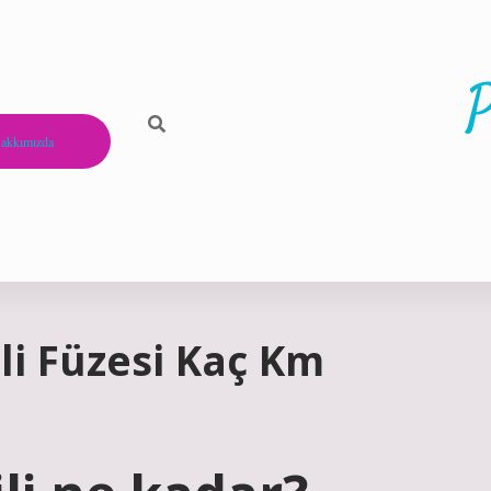
P
akkımızda
lli Füzesi Kaç Km