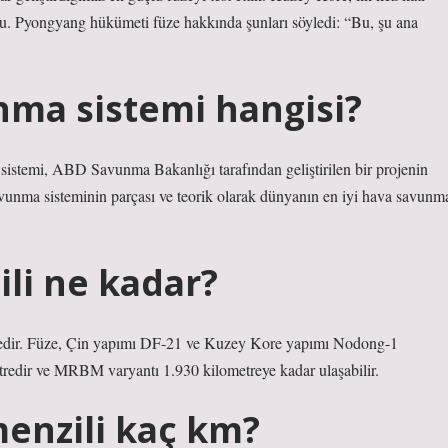
uyurdu. Pyongyang hükümeti füze hakkında şunları söyledi: “Bu, şu ana
nma sistemi hangisi?
stemi, ABD Savunma Bakanlığı tarafından geliştirilen bir projenin
avunma sisteminin parçası ve teorik olarak dünyanın en iyi hava savunm
ili ne kadar?
etredir ve MRBM varyantı 1.930 kilometreye kadar ulaşabilir.
menzili kaç km?