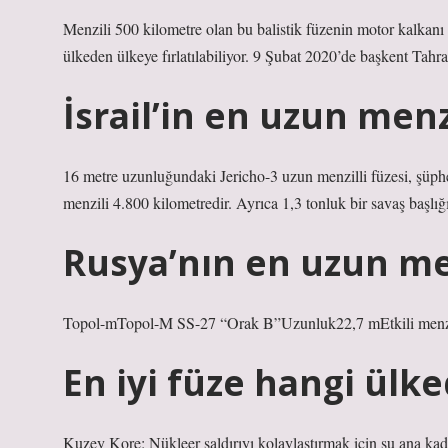
Menzili 500 kilometre olan bu balistik füzenin motor kalkanı 
ülkeden ülkeye fırlatılabiliyor. 9 Şubat 2020’de başkent Tahra
İsrail’in en uzun menz
16 metre uzunluğundaki Jericho-3 uzun menzilli füzesi, şüphes
menzili 4.800 kilometredir. Ayrıca 1,3 tonluk bir savaş başlığı 
Rusya’nın en uzun men
Topol-mTopol-M SS-27 “Orak B”Uzunluk22,7 mEtkili menz
En iyi füze hangi ülk
Kuzey Kore: Nükleer saldırıyı kolaylaştırmak için şu ana kadar