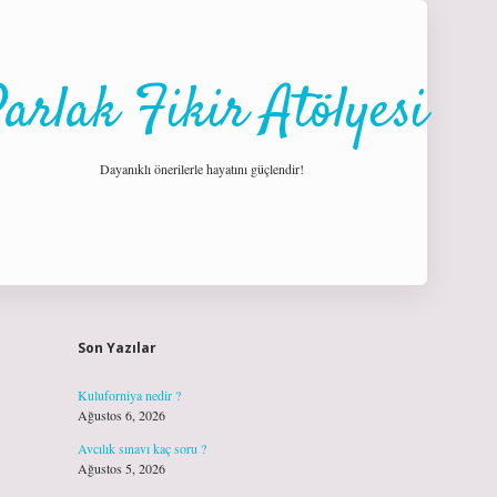
arlak Fikir Atölyesi
Dayanıklı önerilerle hayatını güçlendir!
Sidebar
hiltonbet giriş
Son Yazılar
Kuluforniya nedir ?
Ağustos 6, 2026
Avcılık sınavı kaç soru ?
Ağustos 5, 2026