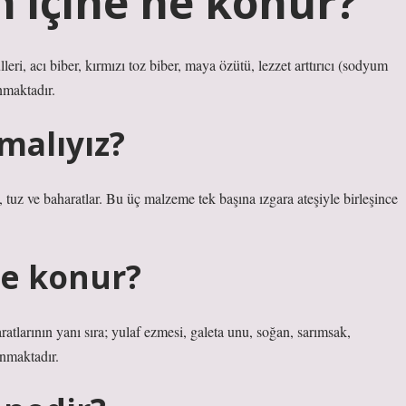
n içine ne konur?
leri, acı biber, kırmızı toz biber, maya özütü, lezzet arttırıcı (sodyum
nmaktadır.
malıyız?
 tuz ve baharatlar. Bu üç malzeme tek başına ızgara ateşiyle birleşince
ne konur?
aratlarının yanı sıra; yulaf ezmesi, galeta unu, soğan, sarımsak,
nmaktadır.