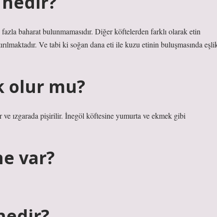
 nedir?
k fazla baharat bulunmamasıdır. Diğer köftelerden farklı olarak etin
tırılmaktadır. Ve tabi ki soğan dana eti ile kuzu etinin buluşmasında eşli
k olur mu?
lir ve ızgarada pişirilir. İnegöl köftesine yumurta ve ekmek gibi
ne var?
nedir?