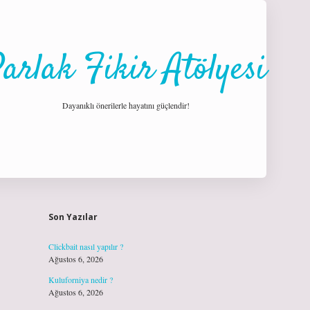
arlak Fikir Atölyesi
Dayanıklı önerilerle hayatını güçlendir!
Sidebar
hiltonbet giriş
Son Yazılar
Clickbait nasıl yapılır ?
Ağustos 6, 2026
Kuluforniya nedir ?
Ağustos 6, 2026