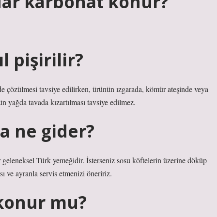
dar karbonat konur?
 pişirilir?
 çözülmesi tavsiye edilirken, ürünün ızgarada, kömür ateşinde veya
nün yağda tavada kızartılması tavsiye edilmez.
a ne gider?
ir geleneksel Türk yemeğidir. İsterseniz sosu köftelerin üzerine döküp
ası ve ayranla servis etmenizi öneririz.
 konur mu?