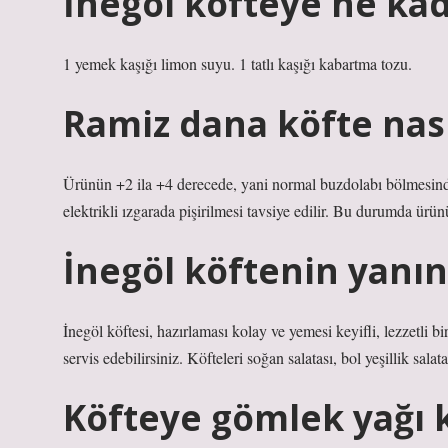
İnegöl köfteye ne ka
1 yemek kaşığı limon suyu. 1 tatlı kaşığı kabartma tozu.
Ramiz dana köfte nasıl
Ürünün +2 ila +4 derecede, yani normal buzdolabı bölmesinde
elektrikli ızgarada pişirilmesi tavsiye edilir. Bu durumda ürü
İnegöl köftenin yanın
İnegöl köftesi, hazırlaması kolay ve yemesi keyifli, lezzetli b
servis edebilirsiniz. Köfteleri soğan salatası, bol yeşillik salat
Köfteye gömlek yağı