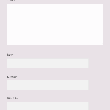
Yorum
İsim*
E-Posta*
Web Sitesi