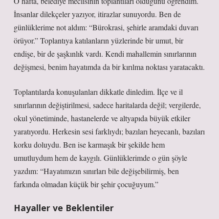
O hafta, belediye meclisinin toplantıları olduğunu öğrendim.
İnsanlar dilekçeler yazıyor, itirazlar sunuyordu. Ben de
günlüklerime not aldım: “Bürokrasi, şehirle aramdaki duvarı
örüyor.” Toplantıya katılanların yüzlerinde bir umut, bir
endişe, bir de şaşkınlık vardı. Kendi mahallemin sınırlarının
değişmesi, benim hayatımda da bir kırılma noktası yaratacaktı.
Toplantılarda konuşulanları dikkatle dinledim. İlçe ve il
sınırlarının değiştirilmesi, sadece haritalarda değil; vergilerde,
okul yönetiminde, hastanelerde ve altyapıda büyük etkiler
yaratıyordu. Herkesin sesi farklıydı; bazıları heyecanlı, bazıları
korku doluydu. Ben ise karmaşık bir şekilde hem
umutluydum hem de kaygılı. Günlüklerimde o gün şöyle
yazdım: “Hayatımızın sınırları bile değişebilirmiş, ben
farkında olmadan küçük bir şehir çocuğuyum.”
Hayaller ve Beklentiler