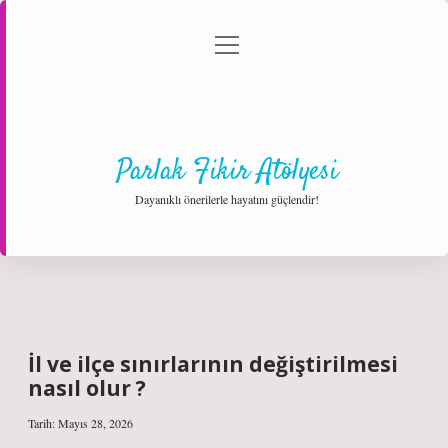
menüyü
Anasayfa
Gizlilik Politikası
Yasal Uyarı
aç
Hakkımızda
Parlak Fikir Atölyesi
Dayanıklı önerilerle hayatını güçlendir!
İl ve ilçe sınırlarının değiştirilmesi
nasıl olur ?
Tarih: Mayıs 28, 2026