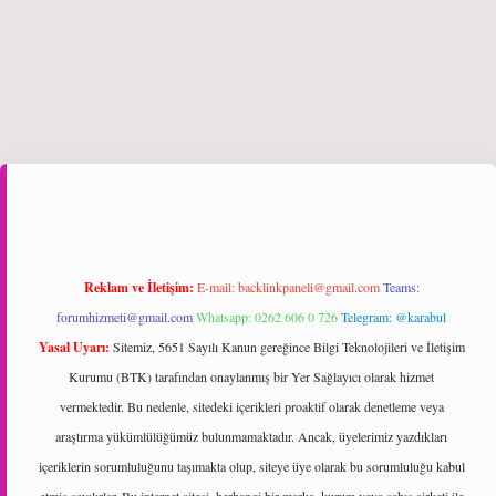
giriş
Reklam ve İletişim:
E-mail:
backlinkpaneli@gmail.com
Teams:
forumhizmeti@gmail.com
Whatsapp: 0262 606 0 726
Telegram: @karabul
Yasal Uyarı:
Sitemiz, 5651 Sayılı Kanun gereğince Bilgi Teknolojileri ve İletişim
Kurumu (BTK) tarafından onaylanmış bir Yer Sağlayıcı olarak hizmet
vermektedir. Bu nedenle, sitedeki içerikleri proaktif olarak denetleme veya
araştırma yükümlülüğümüz bulunmamaktadır. Ancak, üyelerimiz yazdıkları
içeriklerin sorumluluğunu taşımakta olup, siteye üye olarak bu sorumluluğu kabul