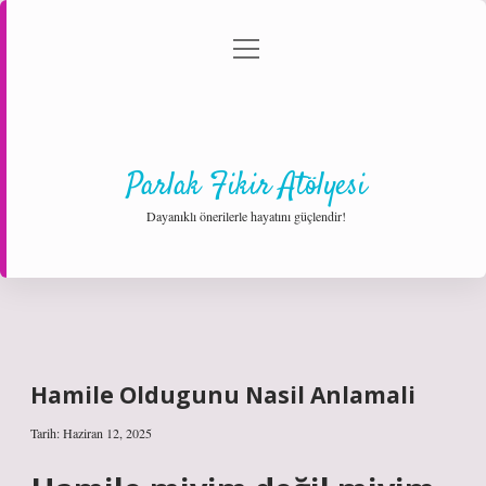
menüyü
Anasayfa
Gizlilik Politikası
Yasal Uyarı
aç
Hakkımızda
Parlak Fikir Atölyesi
Dayanıklı önerilerle hayatını güçlendir!
Hamile Oldugunu Nasil Anlamali
Tarih: Haziran 12, 2025