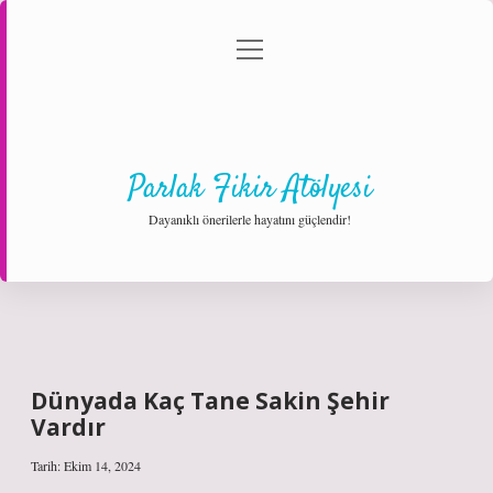
menüyü
Anasayfa
Gizlilik Politikası
Yasal Uyarı
aç
Hakkımızda
Parlak Fikir Atölyesi
Dayanıklı önerilerle hayatını güçlendir!
Dünyada Kaç Tane Sakin Şehir
Vardır
Tarih: Ekim 14, 2024