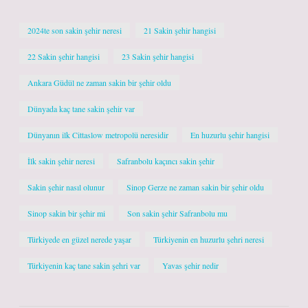
2024te son sakin şehir neresi
21 Sakin şehir hangisi
22 Sakin şehir hangisi
23 Sakin şehir hangisi
Ankara Güdül ne zaman sakin bir şehir oldu
Dünyada kaç tane sakin şehir var
Dünyanın ilk Cittaslow metropolü neresidir
En huzurlu şehir hangisi
İlk sakin şehir neresi
Safranbolu kaçıncı sakin şehir
Sakin şehir nasıl olunur
Sinop Gerze ne zaman sakin bir şehir oldu
Sinop sakin bir şehir mi
Son sakin şehir Safranbolu mu
Türkiyede en güzel nerede yaşar
Türkiyenin en huzurlu şehri neresi
Türkiyenin kaç tane sakin şehri var
Yavas şehir nedir