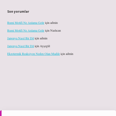
Son yorumlar
Rumi Motifi Ne Anlama Gelir
için
admin
Rumi Motifi Ne Anlama Gelir
için
Nazlıcan
Japonya Nasıl Bir Dil
için
admin
Japonya Nasıl Bir Dil
için
Ayşegül
Ekzotermik Reaksiyon Neden Olan Madde
için
admin
iş