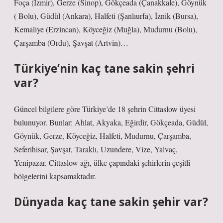
Foça (İzmir), Gerze (Sinop), Gökçeada (Çanakkale), Göynük
( Bolu), Güdül (Ankara), Halfeti (Şanlıurfa), İznik (Bursa),
Kemaliye (Erzincan), Köyceğiz (Muğla), Mudurnu (Bolu),
Çarşamba (Ordu), Şavşat (Artvin)…
Türkiye’nin kaç tane sakin şehri
var?
Güncel bilgilere göre Türkiye’de 18 şehrin Cittaslow üyesi
bulunuyor. Bunlar: Ahlat, Akyaka, Eğirdir, Gökçeada, Güdül,
Göynük, Gerze, Köyceğiz, Halfeti, Mudurnu, Çarşamba,
Seferihisar, Şavşat, Taraklı, Uzundere, Vize, Yalvaç,
Yenipazar. Cittaslow ağı, ülke çapındaki şehirlerin çeşitli
bölgelerini kapsamaktadır.
Dünyada kaç tane sakin şehir var?