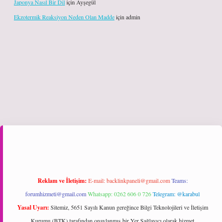
Japonya Nasıl Bir Dil
için
Ayşegül
Ekzotermik Reaksiyon Neden Olan Madde
için
admin
Reklam ve İletişim:
E-mail:
backlinkpaneli@gmail.com
Teams:
forumhizmeti@gmail.com
Whatsapp: 0262 606 0 726
Telegram: @karabul
Yasal Uyarı:
Sitemiz, 5651 Sayılı Kanun gereğince Bilgi Teknolojileri ve İletişim
Kurumu (BTK) tarafından onaylanmış bir Yer Sağlayıcı olarak hizmet