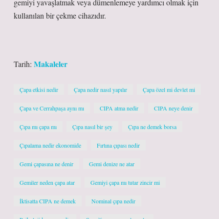
gemiyi yavaşlatmak veya dümenlemeye yardımcı olmak için
kullanılan bir çekme cihazıdır.
Makaleler
Tarih:
Çapa etkisi nedir
Çapa nedir nasıl yapılır
Çapa özel mi devlet mi
Çapa ve Cerrahpaşa aynı mı
CIPA atma nedir
CIPA neye denir
Çıpa mı çapa mı
Çıpa nasıl bir şey
Çıpa ne demek borsa
Çıpalama nedir ekonomide
Fırtına çıpası nedir
Gemi çapasına ne denir
Gemi denize ne atar
Gemiler neden çapa atar
Gemiyi çapa mı tutar zincir mi
İktisatta CIPA ne demek
Nominal çıpa nedir