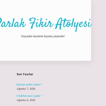
arlak Fikir Atölyesi
Dayanıklı önerilerle hayatını güçlendir!
Sidebar
hiltonbet giriş
Son Yazılar
Kurşun neden erimez ?
Ağustos 7, 2026
Clickbait nasıl yapılır ?
Ağustos 6, 2026