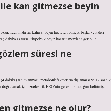
ile kan gitmezse beyin
oksijenden mahrum kalırsa, beyin hücreleri ölmeye başlar ve kalıcı
kaç dakika azalırsa, “hipoksik beyin hasarı” meydana gelebilir.
gözlem süresi ne
 (4 dakika) tanımlanması, metabolik faktörlerin dışlanması ve 12 saatlik
yı doğrulamak için izoelektrik EEG’nin gerekli olmadığını belirtmiştir
jen gitmezse ne olur?