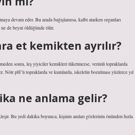
yin mi?
tmaya devam eder. Bu arada bağışlanırsa, kalbi atarken organları
r ne de beyni öldüğünde ölür.
a et kemikten ayrılır?
şmeden sonra, leş yiyiciler kemikleri tüketmezse, verimli topraklarda
er. Nötr pH’lı topraklarda ve kumlarda, iskeletin bozulması yüzlerce yıl
ika ne anlama gelir?
eşir. Bu yedi dakika boyunca, kişinin anıları gözlerinin önünden hızla