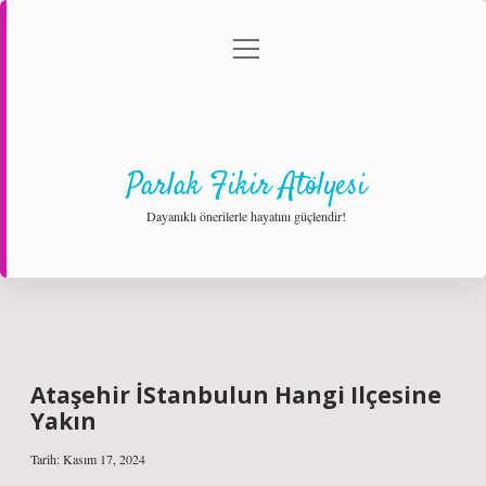
menüyü
Anasayfa
Gizlilik Politikası
Yasal Uyarı
aç
Hakkımızda
Parlak Fikir Atölyesi
Dayanıklı önerilerle hayatını güçlendir!
Ataşehir İStanbulun Hangi Ilçesine
Yakın
Tarih: Kasım 17, 2024