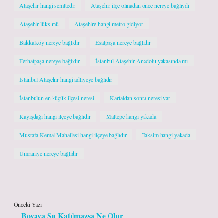
Ataşehir hangi semttedir
Ataşehir ilçe olmadan önce nereye bağlıydı
Ataşehir lüks mü
Ataşehire hangi metro gidiyor
Bakkalköy nereye bağlıdır
Esatpaşa nereye bağlıdır
Ferhatpaşa nereye bağlıdır
İstanbul Ataşehir Anadolu yakasında mı
İstanbul Ataşehir hangi adliyeye bağlıdır
İstanbulun en küçük ilçesi neresi
Kartaldan sonra neresi var
Kayışdağı hangi ilçeye bağlıdır
Maltepe hangi yakada
Mustafa Kemal Mahallesi hangi ilçeye bağlıdır
Taksim hangi yakada
Ümraniye nereye bağlıdır
Önceki Yazı
Boyaya Su Katılmazsa Ne Olur