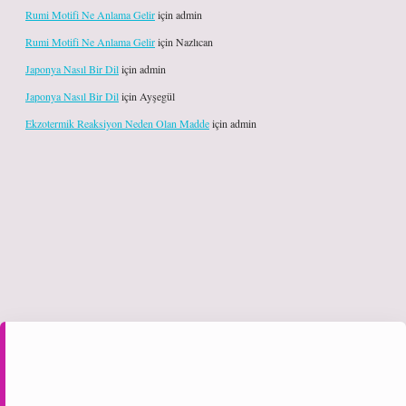
Rumi Motifi Ne Anlama Gelir
için
admin
Rumi Motifi Ne Anlama Gelir
için
Nazlıcan
Japonya Nasıl Bir Dil
için
admin
Japonya Nasıl Bir Dil
için
Ayşegül
Ekzotermik Reaksiyon Neden Olan Madde
için
admin
iş