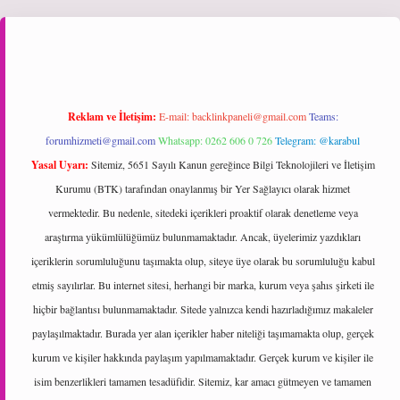
ş
Reklam ve İletişim:
E-mail:
backlinkpaneli@gmail.com
Teams:
forumhizmeti@gmail.com
Whatsapp: 0262 606 0 726
Telegram: @karabul
Yasal Uyarı:
Sitemiz, 5651 Sayılı Kanun gereğince Bilgi Teknolojileri ve İletişim
Kurumu (BTK) tarafından onaylanmış bir Yer Sağlayıcı olarak hizmet
vermektedir. Bu nedenle, sitedeki içerikleri proaktif olarak denetleme veya
araştırma yükümlülüğümüz bulunmamaktadır. Ancak, üyelerimiz yazdıkları
içeriklerin sorumluluğunu taşımakta olup, siteye üye olarak bu sorumluluğu kabul
etmiş sayılırlar. Bu internet sitesi, herhangi bir marka, kurum veya şahıs şirketi ile
hiçbir bağlantısı bulunmamaktadır. Sitede yalnızca kendi hazırladığımız makaleler
paylaşılmaktadır. Burada yer alan içerikler haber niteliği taşımamakta olup, gerçek
kurum ve kişiler hakkında paylaşım yapılmamaktadır. Gerçek kurum ve kişiler ile
isim benzerlikleri tamamen tesadüfidir. Sitemiz, kar amacı gütmeyen ve tamamen