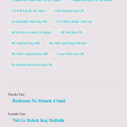
128 GB kaç dk 4K video
2 bin fotoğraf kaç GB
20 dakikalık video kaç GB
256 GB ne kadar video alır
4K 60 fps ne kadar yer kaplar
4K film kaç GB
4K saniyede kaç MB
4K video için hangi SD kart
4K video saniyede kaç MB
8 saat video kaç GB
En yüksek hafıza kartı kaç GB
Önceki Yazı
Beslenme Ne Demek 4 Sınıf
Sonraki Yazı
760 Gr Bebek Kaç Haftalık