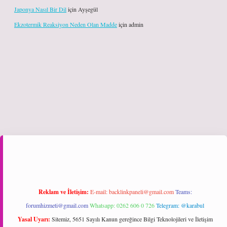
Japonya Nasıl Bir Dil
için
Ayşegül
Ekzotermik Reaksiyon Neden Olan Madde
için
admin
ş
Reklam ve İletişim:
E-mail:
backlinkpaneli@gmail.com
Teams:
forumhizmeti@gmail.com
Whatsapp: 0262 606 0 726
Telegram: @karabul
Yasal Uyarı:
Sitemiz, 5651 Sayılı Kanun gereğince Bilgi Teknolojileri ve İletişim