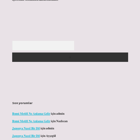
Arama
Son yorumlar
Rumi Motifi Ne Anlama Gelir
için
admin
Rumi Motifi Ne Anlama Gelir
için
Nazlıcan
Japonya Nasıl Bir Dil
için
admin
Japonya Nasıl Bir Dil
için
Ayşegül