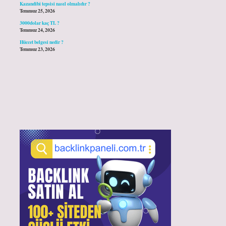
Kazandibi tepsisi nasıl olmalıdır ?
Temmuz 25, 2026
3000dolar kaç TL ?
Temmuz 24, 2026
Hüccet belgesi nedir ?
Temmuz 23, 2026