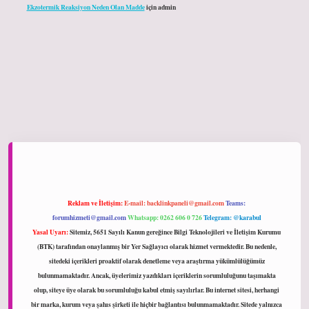
Ekzotermik Reaksiyon Neden Olan Madde
için
admin
ltonbet giriş
Reklam ve İletişim:
E-mail:
backlinkpaneli@gmail.com
Teams:
forumhizmeti@gmail.com
Whatsapp: 0262 606 0 726
Telegram: @karabul
Yasal Uyarı:
Sitemiz, 5651 Sayılı Kanun gereğince Bilgi Teknolojileri ve İletişim Kurumu
(BTK) tarafından onaylanmış bir Yer Sağlayıcı olarak hizmet vermektedir. Bu nedenle,
sitedeki içerikleri proaktif olarak denetleme veya araştırma yükümlülüğümüz
bulunmamaktadır. Ancak, üyelerimiz yazdıkları içeriklerin sorumluluğunu taşımakta
olup, siteye üye olarak bu sorumluluğu kabul etmiş sayılırlar. Bu internet sitesi, herhangi
bir marka, kurum veya şahıs şirketi ile hiçbir bağlantısı bulunmamaktadır. Sitede yalnızca