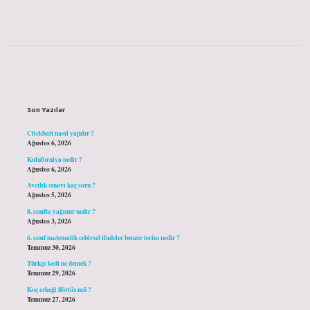
Sidebar
Son Yazılar
Clickbait nasıl yapılır ?
Ağustos 6, 2026
Kuluforniya nedir ?
Ağustos 6, 2026
Avcılık sınavı kaç soru ?
Ağustos 5, 2026
8. sınıfta yağmur nedir ?
Ağustos 3, 2026
6. sınıf matematik cebirsel ifadeler benzer terim nedir ?
Temmuz 30, 2026
Türkçe kedi ne demek ?
Temmuz 29, 2026
Koç erkeği flörtöz mü ?
Temmuz 27, 2026