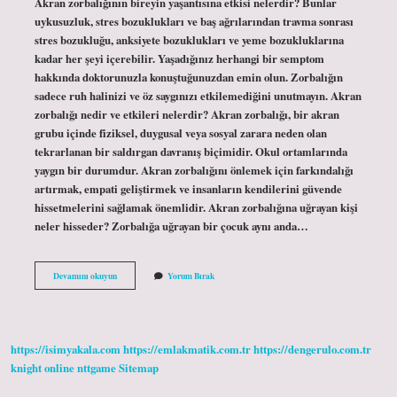
Akran zorbalığının bireyin yaşantısına etkisi nelerdir? Bunlar
uykusuzluk, stres bozuklukları ve baş ağrılarından travma sonrası
stres bozukluğu, anksiyete bozuklukları ve yeme bozukluklarına
kadar her şeyi içerebilir. Yaşadığınız herhangi bir semptom
hakkında doktorunuzla konuştuğunuzdan emin olun. Zorbalığın
sadece ruh halinizi ve öz saygınızı etkilemediğini unutmayın. Akran
zorbalığı nedir ve etkileri nelerdir? Akran zorbalığı, bir akran
grubu içinde fiziksel, duygusal veya sosyal zarara neden olan
tekrarlanan bir saldırgan davranış biçimidir. Okul ortamlarında
yaygın bir durumdur. Akran zorbalığını önlemek için farkındalığı
artırmak, empati geliştirmek ve insanların kendilerini güvende
hissetmelerini sağlamak önemlidir. Akran zorbalığına uğrayan kişi
neler hisseder? Zorbalığa uğrayan bir çocuk aynı anda…
Akran
Devamını okuyun
Yorum Bırak
Zorbalığının
Birey
Yaşantısına
Etkileri
Nelerdir
https://isimyakala.com
https://emlakmatik.com.tr
https://dengerulo.com.tr
knight online
nttgame
Sitemap