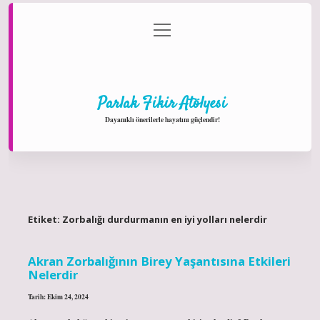
menüyü
Anasayfa
Gizlilik Politikası
Yasal Uyarı
aç
Hakkımızda
Parlak Fikir Atölyesi
Dayanıklı önerilerle hayatını güçlendir!
Etiket:
Zorbalığı durdurmanın en iyi yolları nelerdir
Akran Zorbalığının Birey Yaşantısına Etkileri
Nelerdir
Tarih: Ekim 24, 2024