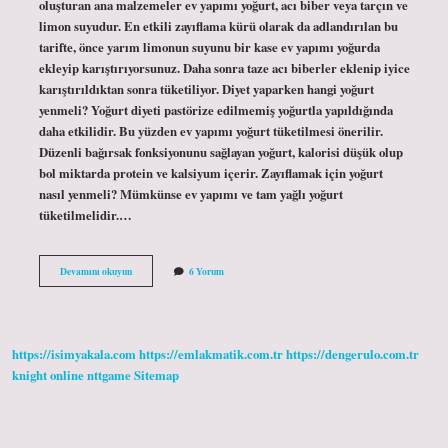
oluşturan ana malzemeler ev yapımı yoğurt, acı biber veya tarçın ve
limon suyudur. En etkili zayıflama kürü olarak da adlandırılan bu
tarifte, önce yarım limonun suyunu bir kase ev yapımı yoğurda
ekleyip karıştırıyorsunuz. Daha sonra taze acı biberler eklenip iyice
karıştırıldıktan sonra tüketiliyor. Diyet yaparken hangi yoğurt
yenmeli? Yoğurt diyeti pastörize edilmemiş yoğurtla yapıldığında
daha etkilidir. Bu yüzden ev yapımı yoğurt tüketilmesi önerilir.
Düzenli bağırsak fonksiyonunu sağlayan yoğurt, kalorisi düşük olup
bol miktarda protein ve kalsiyum içerir. Zayıflamak için yoğurt
nasıl yenmeli? Mümkünse ev yapımı ve tam yağlı yoğurt
tüketilmelidir.…
Hangi
Devamını okuyun
6 Yorum
Yoğurt
Zayiflatir
https://isimyakala.com
https://emlakmatik.com.tr
https://dengerulo.com.tr
knight online
nttgame
Sitemap