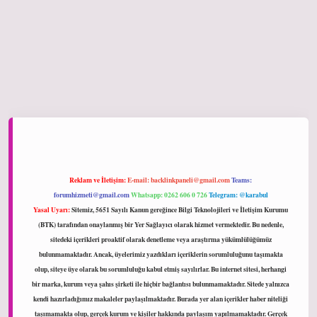
et giriş
Reklam ve İletişim:
E-mail:
backlinkpaneli@gmail.com
Teams:
forumhizmeti@gmail.com
Whatsapp: 0262 606 0 726
Telegram: @karabul
Yasal Uyarı:
Sitemiz, 5651 Sayılı Kanun gereğince Bilgi Teknolojileri ve İletişim Kurumu
(BTK) tarafından onaylanmış bir Yer Sağlayıcı olarak hizmet vermektedir. Bu nedenle,
sitedeki içerikleri proaktif olarak denetleme veya araştırma yükümlülüğümüz
bulunmamaktadır. Ancak, üyelerimiz yazdıkları içeriklerin sorumluluğunu taşımakta
olup, siteye üye olarak bu sorumluluğu kabul etmiş sayılırlar. Bu internet sitesi, herhangi
bir marka, kurum veya şahıs şirketi ile hiçbir bağlantısı bulunmamaktadır. Sitede yalnızca
kendi hazırladığımız makaleler paylaşılmaktadır. Burada yer alan içerikler haber niteliği
taşımamakta olup, gerçek kurum ve kişiler hakkında paylaşım yapılmamaktadır. Gerçek