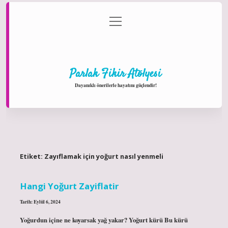
menüyü
Anasayfa
Gizlilik Politikası
Yasal Uyarı
aç
Hakkımızda
Parlak Fikir Atölyesi
Dayanıklı önerilerle hayatını güçlendir!
Etiket:
Zayıflamak için yoğurt nasıl yenmeli
Hangi Yoğurt Zayiflatir
Tarih: Eylül 6, 2024
Yoğurdun içine ne koyarsak yağ yakar? Yoğurt kürü Bu kürü