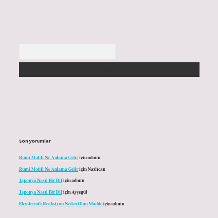
Arama
Son yorumlar
Rumi Motifi Ne Anlama Gelir
için
admin
Rumi Motifi Ne Anlama Gelir
için
Nazlıcan
Japonya Nasıl Bir Dil
için
admin
Japonya Nasıl Bir Dil
için
Ayşegül
Ekzotermik Reaksiyon Neden Olan Madde
için
admin