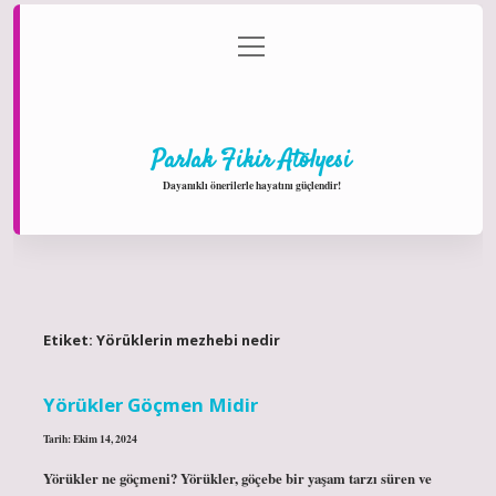
menüyü
Anasayfa
Gizlilik Politikası
Yasal Uyarı
aç
Hakkımızda
Parlak Fikir Atölyesi
Dayanıklı önerilerle hayatını güçlendir!
Etiket:
Yörüklerin mezhebi nedir
Yörükler Göçmen Midir
Tarih: Ekim 14, 2024
Yörükler ne göçmeni? Yörükler, göçebe bir yaşam tarzı süren ve