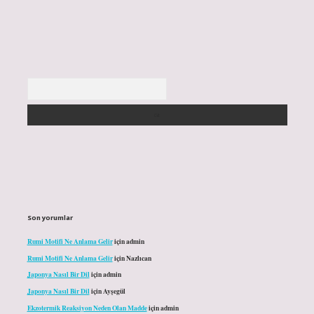
Arama
Son yorumlar
Rumi Motifi Ne Anlama Gelir
için
admin
Rumi Motifi Ne Anlama Gelir
için
Nazlıcan
Japonya Nasıl Bir Dil
için
admin
Japonya Nasıl Bir Dil
için
Ayşegül
Ekzotermik Reaksiyon Neden Olan Madde
için
admin