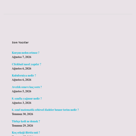
Sidebar
Son Yazılar
Kurşun neden erimez ?
Ağustos 7, 2026
Clickbait nasıl yapılır ?
Ağustos 6, 2026
Kuluforniya nedir ?
Ağustos 6, 2026
Avcılık sınavı kaç soru ?
Ağustos 5, 2026
8. sınıfta yağmur nedir ?
Ağustos 3, 2026
6. sınıf matematik cebirsel ifadeler benzer terim nedir ?
Temmuz 30, 2026
Türkçe kedi ne demek ?
Temmuz 29, 2026
Koç erkeği flörtöz mü ?