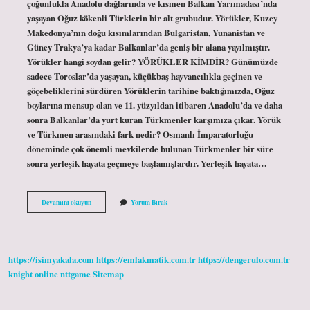
çoğunlukla Anadolu dağlarında ve kısmen Balkan Yarımadası’nda
yaşayan Oğuz kökenli Türklerin bir alt grubudur. Yörükler, Kuzey
Makedonya’nın doğu kısımlarından Bulgaristan, Yunanistan ve
Güney Trakya’ya kadar Balkanlar’da geniş bir alana yayılmıştır.
Yörükler hangi soydan gelir? YÖRÜKLER KİMDİR? Günümüzde
sadece Toroslar’da yaşayan, küçükbaş hayvancılıkla geçinen ve
göçebeliklerini sürdüren Yörüklerin tarihine baktığımızda, Oğuz
boylarına mensup olan ve 11. yüzyıldan itibaren Anadolu’da ve daha
sonra Balkanlar’da yurt kuran Türkmenler karşımıza çıkar. Yörük
ve Türkmen arasındaki fark nedir? Osmanlı İmparatorluğu
döneminde çok önemli mevkilerde bulunan Türkmenler bir süre
sonra yerleşik hayata geçmeye başlamışlardır. Yerleşik hayata…
Yörükler
Devamını okuyun
Yorum Bırak
Göçmen
Midir
https://isimyakala.com
https://emlakmatik.com.tr
https://dengerulo.com.tr
knight online
nttgame
Sitemap