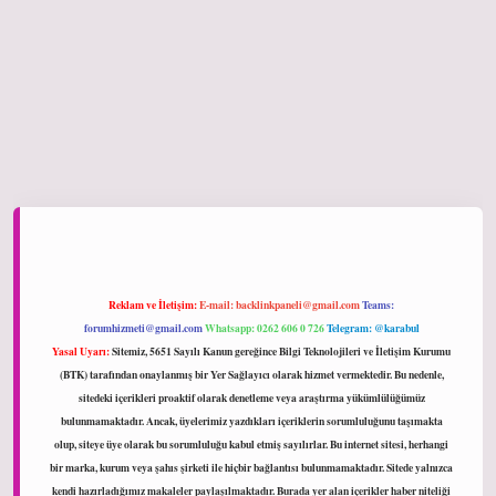
ltonbet giriş
Reklam ve İletişim:
E-mail:
backlinkpaneli@gmail.com
Teams:
forumhizmeti@gmail.com
Whatsapp: 0262 606 0 726
Telegram: @karabul
Yasal Uyarı:
Sitemiz, 5651 Sayılı Kanun gereğince Bilgi Teknolojileri ve İletişim Kurumu
(BTK) tarafından onaylanmış bir Yer Sağlayıcı olarak hizmet vermektedir. Bu nedenle,
sitedeki içerikleri proaktif olarak denetleme veya araştırma yükümlülüğümüz
bulunmamaktadır. Ancak, üyelerimiz yazdıkları içeriklerin sorumluluğunu taşımakta
olup, siteye üye olarak bu sorumluluğu kabul etmiş sayılırlar. Bu internet sitesi, herhangi
bir marka, kurum veya şahıs şirketi ile hiçbir bağlantısı bulunmamaktadır. Sitede yalnızca
kendi hazırladığımız makaleler paylaşılmaktadır. Burada yer alan içerikler haber niteliği