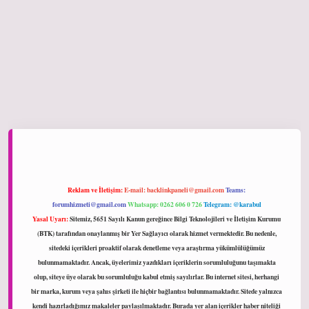
hiltonbet giriş
Reklam ve İletişim:
E-mail:
backlinkpaneli@gmail.com
Teams:
forumhizmeti@gmail.com
Whatsapp: 0262 606 0 726
Telegram: @karabul
Yasal Uyarı:
Sitemiz, 5651 Sayılı Kanun gereğince Bilgi Teknolojileri ve İletişim Kurumu
(BTK) tarafından onaylanmış bir Yer Sağlayıcı olarak hizmet vermektedir. Bu nedenle,
sitedeki içerikleri proaktif olarak denetleme veya araştırma yükümlülüğümüz
bulunmamaktadır. Ancak, üyelerimiz yazdıkları içeriklerin sorumluluğunu taşımakta
olup, siteye üye olarak bu sorumluluğu kabul etmiş sayılırlar. Bu internet sitesi, herhangi
bir marka, kurum veya şahıs şirketi ile hiçbir bağlantısı bulunmamaktadır. Sitede yalnızca
kendi hazırladığımız makaleler paylaşılmaktadır. Burada yer alan içerikler haber niteliği