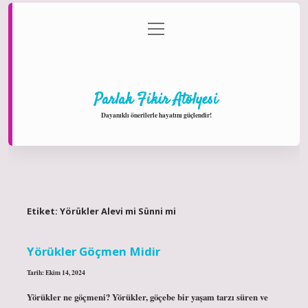
menüyü
Anasayfa
Gizlilik Politikası
Yasal Uyarı
aç
Hakkımızda
Parlak Fikir Atölyesi
Dayanıklı önerilerle hayatını güçlendir!
Etiket:
Yörükler Alevi mi Sünni mi
Yörükler Göçmen Midir
Tarih: Ekim 14, 2024
Yörükler ne göçmeni? Yörükler, göçebe bir yaşam tarzı süren ve