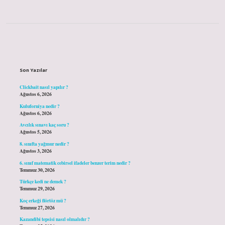
Sidebar
Son Yazılar
Clickbait nasıl yapılır ?
Ağustos 6, 2026
Kuluforniya nedir ?
Ağustos 6, 2026
Avcılık sınavı kaç soru ?
Ağustos 5, 2026
8. sınıfta yağmur nedir ?
Ağustos 3, 2026
6. sınıf matematik cebirsel ifadeler benzer terim nedir ?
Temmuz 30, 2026
Türkçe kedi ne demek ?
Temmuz 29, 2026
Koç erkeği flörtöz mü ?
Temmuz 27, 2026
Kazandibi tepsisi nasıl olmalıdır ?