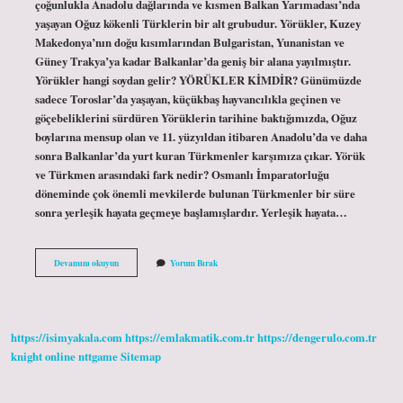
çoğunlukla Anadolu dağlarında ve kısmen Balkan Yarımadası’nda
yaşayan Oğuz kökenli Türklerin bir alt grubudur. Yörükler, Kuzey
Makedonya’nın doğu kısımlarından Bulgaristan, Yunanistan ve
Güney Trakya’ya kadar Balkanlar’da geniş bir alana yayılmıştır.
Yörükler hangi soydan gelir? YÖRÜKLER KİMDİR? Günümüzde
sadece Toroslar’da yaşayan, küçükbaş hayvancılıkla geçinen ve
göçebeliklerini sürdüren Yörüklerin tarihine baktığımızda, Oğuz
boylarına mensup olan ve 11. yüzyıldan itibaren Anadolu’da ve daha
sonra Balkanlar’da yurt kuran Türkmenler karşımıza çıkar. Yörük
ve Türkmen arasındaki fark nedir? Osmanlı İmparatorluğu
döneminde çok önemli mevkilerde bulunan Türkmenler bir süre
sonra yerleşik hayata geçmeye başlamışlardır. Yerleşik hayata…
Yörükler
Devamını okuyun
Yorum Bırak
Göçmen
Midir
https://isimyakala.com
https://emlakmatik.com.tr
https://dengerulo.com.tr
knight online
nttgame
Sitemap