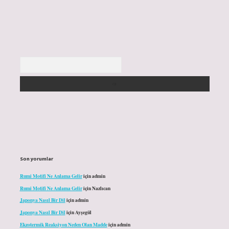
Arama
Son yorumlar
Rumi Motifi Ne Anlama Gelir
için
admin
Rumi Motifi Ne Anlama Gelir
için
Nazlıcan
Japonya Nasıl Bir Dil
için
admin
Japonya Nasıl Bir Dil
için
Ayşegül
Ekzotermik Reaksiyon Neden Olan Madde
için
admin