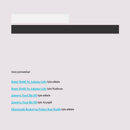
Arama
Son yorumlar
Rumi Motifi Ne Anlama Gelir
için
admin
Rumi Motifi Ne Anlama Gelir
için
Nazlıcan
Japonya Nasıl Bir Dil
için
admin
Japonya Nasıl Bir Dil
için
Ayşegül
Ekzotermik Reaksiyon Neden Olan Madde
için
admin