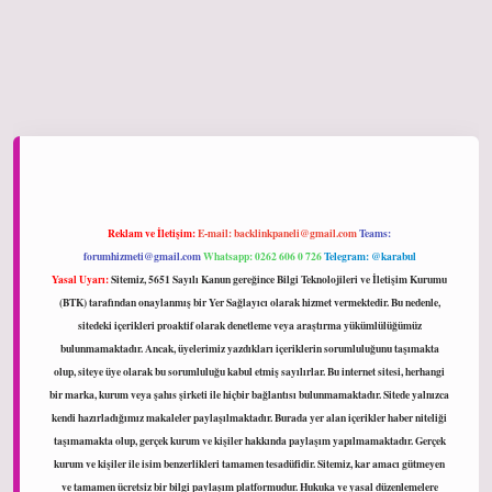
ltonbet giriş
Reklam ve İletişim:
E-mail:
backlinkpaneli@gmail.com
Teams:
forumhizmeti@gmail.com
Whatsapp: 0262 606 0 726
Telegram: @karabul
Yasal Uyarı:
Sitemiz, 5651 Sayılı Kanun gereğince Bilgi Teknolojileri ve İletişim Kurumu
(BTK) tarafından onaylanmış bir Yer Sağlayıcı olarak hizmet vermektedir. Bu nedenle,
sitedeki içerikleri proaktif olarak denetleme veya araştırma yükümlülüğümüz
bulunmamaktadır. Ancak, üyelerimiz yazdıkları içeriklerin sorumluluğunu taşımakta
olup, siteye üye olarak bu sorumluluğu kabul etmiş sayılırlar. Bu internet sitesi, herhangi
bir marka, kurum veya şahıs şirketi ile hiçbir bağlantısı bulunmamaktadır. Sitede yalnızca
kendi hazırladığımız makaleler paylaşılmaktadır. Burada yer alan içerikler haber niteliği
taşımamakta olup, gerçek kurum ve kişiler hakkında paylaşım yapılmamaktadır. Gerçek
kurum ve kişiler ile isim benzerlikleri tamamen tesadüfidir. Sitemiz, kar amacı gütmeyen
ve tamamen ücretsiz bir bilgi paylaşım platformudur. Hukuka ve yasal düzenlemelere