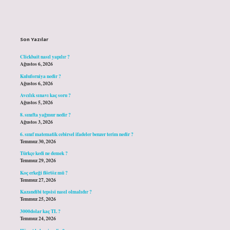
Sidebar
Son Yazılar
Clickbait nasıl yapılır ?
Ağustos 6, 2026
Kuluforniya nedir ?
Ağustos 6, 2026
Avcılık sınavı kaç soru ?
Ağustos 5, 2026
8. sınıfta yağmur nedir ?
Ağustos 3, 2026
6. sınıf matematik cebirsel ifadeler benzer terim nedir ?
Temmuz 30, 2026
Türkçe kedi ne demek ?
Temmuz 29, 2026
Koç erkeği flörtöz mü ?
Temmuz 27, 2026
Kazandibi tepsisi nasıl olmalıdır ?
Temmuz 25, 2026
3000dolar kaç TL ?
Temmuz 24, 2026