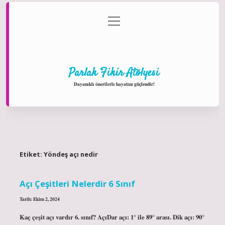
menüyü
Anasayfa
Gizlilik Politikası
Yasal Uyarı
aç
Hakkımızda
Parlak Fikir Atölyesi
Dayanıklı önerilerle hayatını güçlendir!
Etiket:
Yöndeş açı nedir
Açı Çeşitleri Nelerdir 6 Sınıf
Tarih: Ekim 2, 2024
Kaç çeşit açı vardır 6. sınıf? AçıDar açı: 1° ile 89° arası. Dik açı: 90°