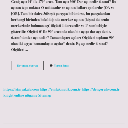
Geniş açı: 91° ile 179° arası. Tam açı: 360° Dar açı nedir 6. sınıf? Bu
açının tepe noktası O noktasıdır ve açının kolları ışınlardır [OA ve
[OB]. Tam bir daire 360 ​​eşit parçaya bölünürse, bu parçalardan
herhangi birinden bakıldığında merkez açının (köşesi dairenin
merkezinde bulunan açı) ölçüsü 1 derecedir ve 1° sembolüyle
gösterilir. Ölçüsü 0° ile 90° arasında olan bir açıya dar açı denir.
6.sınıf tümler açı nedir? Tamamlayıcı açılar: Ölçüleri toplamı 90°
olan iki açıya “tamamlayıcı açılar” denir. Eş açı nedir 6. sınıf?
Ölçüleri…
Açı
Devamını okuyun
Yorum Bırak
Çeşitleri
Nelerdir
6
Sınıf
https://isimyakala.com
https://emlakmatik.com.tr
https://dengerulo.com.tr
knight online
nttgame
Sitemap