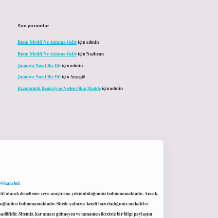
Son yorumlar
Rumi Motifi Ne Anlama Gelir
için
admin
Rumi Motifi Ne Anlama Gelir
için
Nazlıcan
Japonya Nasıl Bir Dil
için
admin
Japonya Nasıl Bir Dil
için
Ayşegül
Ekzotermik Reaksiyon Neden Olan Madde
için
admin
 @karabul
proaktif olarak denetleme veya araştırma yükümlülüğümüz bulunmamaktadır. Ancak,
r bağlantısı bulunmamaktadır. Sitede yalnızca kendi hazırladığımız makaleler
sadüfidir. Sitemiz, kar amacı gütmeyen ve tamamen ücretsiz bir bilgi paylaşım