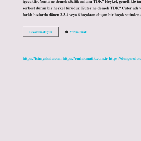
içecektir. Yontu ne demek sözlük anlamı TDK? Heykel, genellikle tam 
serbest duran bir heykel türüdür. Kuter ne demek TDK? Cuter adı ver
farklı hızlarda dönen 2-3-4 veya 6 bıçaktan oluşan bir bıçak setinde
Ojit
Devamını okuyun
Yorum Bırak
Ne
Demek
Tdk
https://isimyakala.com
https://emlakmatik.com.tr
https://dengerulo.