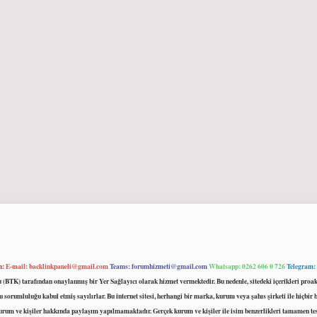
m:
E-mail:
backlinkpaneli@gmail.com
Teams:
forumhizmeti@gmail.com
Whatsapp: 0262 606 0 726
Telegram:
mu (BTK) tarafından onaylanmış bir Yer Sağlayıcı olarak hizmet vermektedir. Bu nedenle, sitedeki içerikleri 
 sorumluluğu kabul etmiş sayılırlar. Bu internet sitesi, herhangi bir marka, kurum veya şahıs şirketi ile hiçbi
kurum ve kişiler hakkında paylaşım yapılmamaktadır. Gerçek kurum ve kişiler ile isim benzerlikleri tamamen te