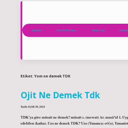
Anasayfa
Gizlilik Politikası
Yasal Uyarı
Hakkım
Etiket:
Yom ne demek TDK
Ojit Ne Demek Tdk
Tarih: Eylül 30, 2024
TDK’ya göre müsait ne demek? müsait s. (mevcut) Ar. musā’id 1. Uygun,
edebilen (kadın). Uzo ne demek TDK? Uzo (Yunanca: ούζο), Yunanista