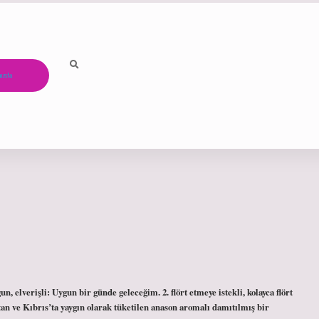
ızda
 elverişli: Uygun bir günde geleceğim. 2. flört etmeye istekli, kolayca flört
n ve Kıbrıs’ta yaygın olarak tüketilen anason aromalı damıtılmış bir