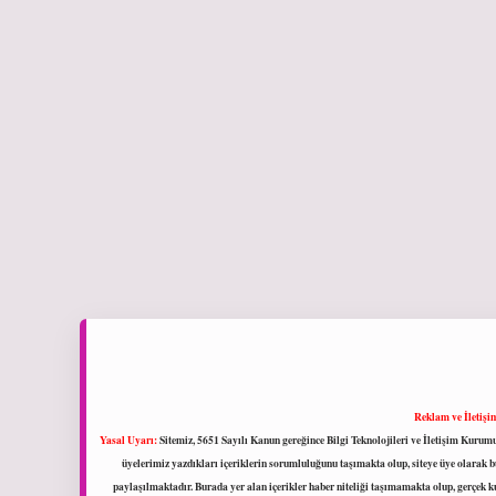
Reklam ve İletişi
Yasal Uyarı:
Sitemiz, 5651 Sayılı Kanun gereğince Bilgi Teknolojileri ve İletişim Kuru
üyelerimiz yazdıkları içeriklerin sorumluluğunu taşımakta olup, siteye üye olarak bu
paylaşılmaktadır. Burada yer alan içerikler haber niteliği taşımamakta olup, gerçek 