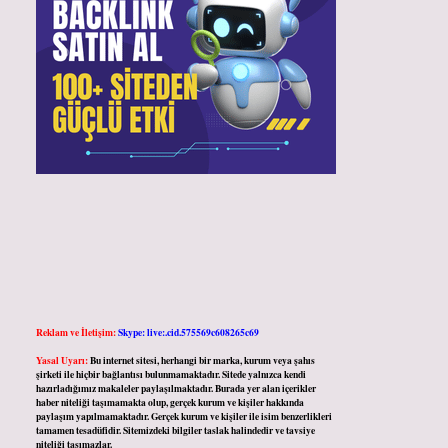
Reklam ve İletişim:
Skype: live:.cid.575569c608265c69
Yasal Uyarı:
Bu internet sitesi, herhangi bir marka, kurum veya şahıs
şirketi ile hiçbir bağlantısı bulunmamaktadır. Sitede yalnızca kendi
hazırladığımız makaleler paylaşılmaktadır. Burada yer alan içerikler
haber niteliği taşımamakta olup, gerçek kurum ve kişiler hakkında
paylaşım yapılmamaktadır. Gerçek kurum ve kişiler ile isim benzerlikleri
tamamen tesadüfidir. Sitemizdeki bilgiler taslak halindedir ve tavsiye
niteliği taşımazlar.