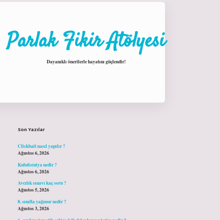
Parlak Fikir Atölyesi
Dayanıklı önerilerle hayatını güçlendir!
Sidebar
hiltonbet giriş
Son Yazılar
Clickbait nasıl yapılır ?
Ağustos 6, 2026
Kuluforniya nedir ?
Ağustos 6, 2026
Avcılık sınavı kaç soru ?
Ağustos 5, 2026
8. sınıfta yağmur nedir ?
Ağustos 3, 2026
6. sınıf matematik cebirsel ifadeler benzer terim nedir ?