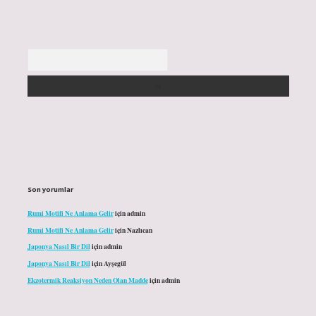
Arama
Son yorumlar
Rumi Motifi Ne Anlama Gelir
için
admin
Rumi Motifi Ne Anlama Gelir
için
Nazlıcan
Japonya Nasıl Bir Dil
için
admin
Japonya Nasıl Bir Dil
için
Ayşegül
Ekzotermik Reaksiyon Neden Olan Madde
için
admin