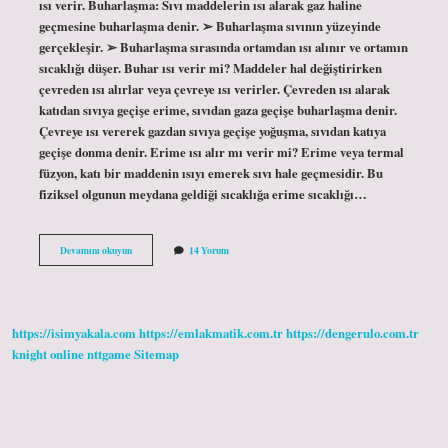
ısı verir. Buharlaşma: Sıvı maddelerin ısı alarak gaz haline
geçmesine buharlaşma denir. ➢ Buharlaşma sıvının yüzeyinde
gerçekleşir. ➢ Buharlaşma sırasında ortamdan ısı alınır ve ortamın
sıcaklığı düşer. Buhar ısı verir mi? Maddeler hal değiştirirken
çevreden ısı alırlar veya çevreye ısı verirler. Çevreden ısı alarak
katıdan sıvıya geçişe erime, sıvıdan gaza geçişe buharlaşma denir.
Çevreye ısı vererek gazdan sıvıya geçişe yoğuşma, sıvıdan katıya
geçişe donma denir. Erime ısı alır mı verir mi? Erime veya termal
füzyon, katı bir maddenin ısıyı emerek sıvı hale geçmesidir. Bu
fiziksel olgunun meydana geldiği sıcaklığa erime sıcaklığı…
Buharlaşma
Devamını okuyun
14 Yorum
Isı
Alır
Mı
Verir
Mi
https://isimyakala.com
https://emlakmatik.com.tr
https://dengerulo.com.tr
knight online
nttgame
Sitemap