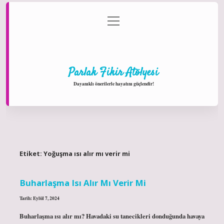
menüyü
Anasayfa
Gizlilik Politikası
Yasal Uyarı
aç
Hakkımızda
Parlak Fikir Atölyesi
Dayanıklı önerilerle hayatını güçlendir!
Etiket:
Yoğuşma ısı alır mı verir mi
Buharlaşma Isı Alır Mı Verir Mi
Tarih: Eylül 7, 2024
Buharlaşma ısı alır mı? Havadaki su tanecikleri donduğunda havaya