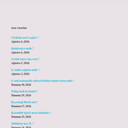
Sidebar
Son Yazılar
Clickbait nasıl yapılır ?
Ağustos 6, 2026
Kuluforniya nedir ?
Ağustos 6, 2026
Avcılık sınavı kaç soru ?
Ağustos 5, 2026
8. sınıfta yağmur nedir ?
Ağustos 3, 2026
6. sınıf matematik cebirsel ifadeler benzer terim nedir ?
Temmuz 30, 2026
Türkçe kedi ne demek ?
Temmuz 29, 2026
Koç erkeği flörtöz mü ?
Temmuz 27, 2026
Kazandibi tepsisi nasıl olmalıdır ?
Temmuz 25, 2026
3000dolar kaç TL ?
Temmuz 24, 2026