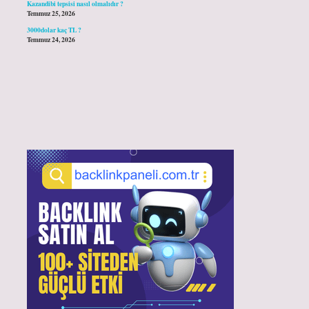
Kazandibi tepsisi nasıl olmalıdır ?
Temmuz 25, 2026
3000dolar kaç TL ?
Temmuz 24, 2026