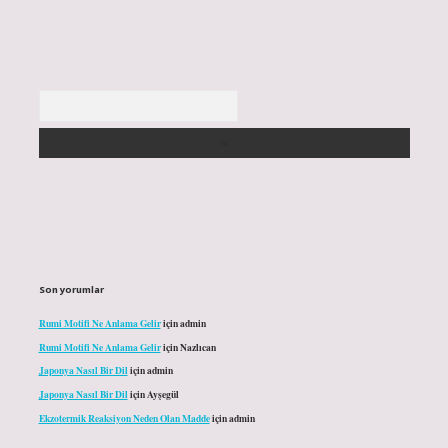
Arama
Son yorumlar
Rumi Motifi Ne Anlama Gelir
için
admin
Rumi Motifi Ne Anlama Gelir
için
Nazlıcan
Japonya Nasıl Bir Dil
için
admin
Japonya Nasıl Bir Dil
için
Ayşegül
Ekzotermik Reaksiyon Neden Olan Madde
için
admin