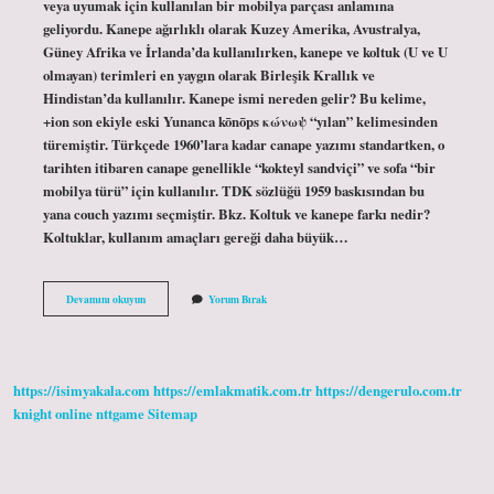
veya uyumak için kullanılan bir mobilya parçası anlamına
geliyordu. Kanepe ağırlıklı olarak Kuzey Amerika, Avustralya,
Güney Afrika ve İrlanda’da kullanılırken, kanepe ve koltuk (U ve U
olmayan) terimleri en yaygın olarak Birleşik Krallık ve
Hindistan’da kullanılır. Kanepe ismi nereden gelir? Bu kelime,
+ion son ekiyle eski Yunanca kōnōps κώνωψ “yılan” kelimesinden
türemiştir. Türkçede 1960’lara kadar canape yazımı standartken, o
tarihten itibaren canape genellikle “kokteyl sandviçi” ve sofa “bir
mobilya türü” için kullanılır. TDK sözlüğü 1959 baskısından bu
yana couch yazımı seçmiştir. Bkz. Koltuk ve kanepe farkı nedir?
Koltuklar, kullanım amaçları gereği daha büyük…
Kanepe
Devamını okuyun
Yorum Bırak
Ne
Anlama
Gelir
https://isimyakala.com
https://emlakmatik.com.tr
https://dengerulo.com.tr
knight online
nttgame
Sitemap