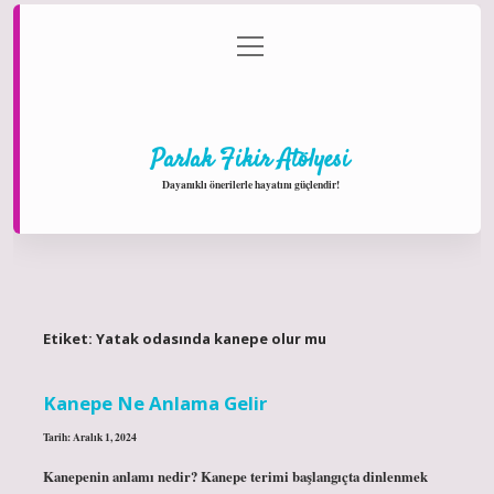
menüyü
Anasayfa
Gizlilik Politikası
Yasal Uyarı
aç
Hakkımızda
Parlak Fikir Atölyesi
Dayanıklı önerilerle hayatını güçlendir!
Etiket:
Yatak odasında kanepe olur mu
Kanepe Ne Anlama Gelir
Tarih: Aralık 1, 2024
Kanepenin anlamı nedir? Kanepe terimi başlangıçta dinlenmek