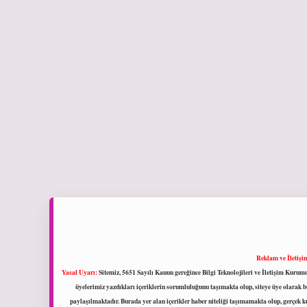
Reklam ve İletişi
Yasal Uyarı:
Sitemiz, 5651 Sayılı Kanun gereğince Bilgi Teknolojileri ve İletişim Kuru
üyelerimiz yazdıkları içeriklerin sorumluluğunu taşımakta olup, siteye üye olarak bu
paylaşılmaktadır. Burada yer alan içerikler haber niteliği taşımamakta olup, gerçek 