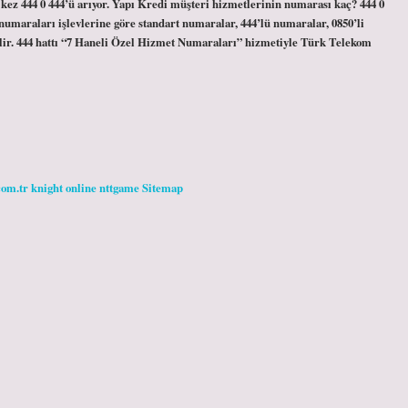
 kez 444 0 444’ü arıyor. Yapı Kredi müşteri hizmetlerinin numarası kaç? 444 0
umaraları işlevlerine göre standart numaralar, 444’lü numaralar, 0850’li
ebilir. 444 hattı “7 Haneli Özel Hizmet Numaraları” hizmetiyle Türk Telekom
com.tr
knight online
nttgame
Sitemap