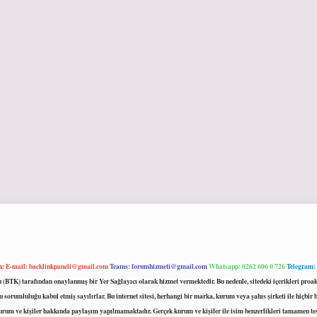
m:
E-mail:
backlinkpaneli@gmail.com
Teams:
forumhizmeti@gmail.com
Whatsapp: 0262 606 0 726
Telegram:
mu (BTK) tarafından onaylanmış bir Yer Sağlayıcı olarak hizmet vermektedir. Bu nedenle, sitedeki içerikleri 
 sorumluluğu kabul etmiş sayılırlar. Bu internet sitesi, herhangi bir marka, kurum veya şahıs şirketi ile hiçbi
kurum ve kişiler hakkında paylaşım yapılmamaktadır. Gerçek kurum ve kişiler ile isim benzerlikleri tamamen te