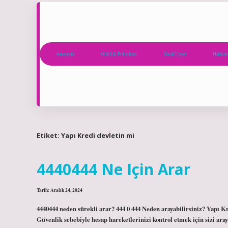
Anasayfa
Gizlilik Politikası
Yasal Uyarı
Hakkım
Etiket:
Yapı Kredi devletin mi
4440444 Ne Için Arar
Tarih: Aralık 24, 2024
4440444 neden sürekli arar? 444 0 444 Neden arayabilirsiniz? Yapı K
Güvenlik sebebiyle hesap hareketlerinizi kontrol etmek için sizi aray