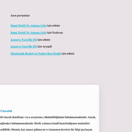
Son yorumlar
Rumi Motifi Ne Anlama Gelir
için
admin
Rumi Motifi Ne Anlama Gelir
için
Nazlıcan
Japonya Nasıl Bir Dil
için
admin
Japonya Nasıl Bir Dil
için
Ayşegül
Ekzotermik Reaksiyon Neden Olan Madde
için
admin
 @karabul
proaktif olarak denetleme veya araştırma yükümlülüğümüz bulunmamaktadır. Ancak,
r bağlantısı bulunmamaktadır. Sitede yalnızca kendi hazırladığımız makaleler
sadüfidir. Sitemiz, kar amacı gütmeyen ve tamamen ücretsiz bir bilgi paylaşım