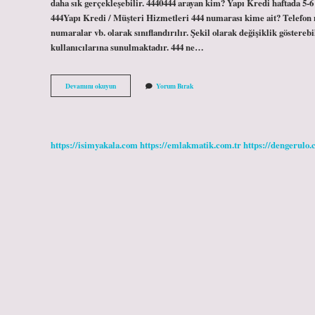
daha sık gerçekleşebilir. 4440444 arayan kim? Yapı Kredi haftada 5-6
444Yapı Kredi / Müşteri Hizmetleri 444 numarası kime ait? Telefon n
numaralar vb. olarak sınıflandırılır. Şekil olarak değişiklik göster
kullanıcılarına sunulmaktadır. 444 ne…
4440444
Devamını okuyun
Yorum Bırak
Ne
Için
Arar
https://isimyakala.com
https://emlakmatik.com.tr
https://dengerulo.