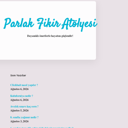
Parlak Fikir Atölyesi
Dayanıklı önerilerle hayatını güçlendir!
Sidebar
hiltonbet giriş
Son Yazılar
Clickbait nasıl yapılır ?
Ağustos 6, 2026
Kuluforniya nedir ?
Ağustos 6, 2026
Avcılık sınavı kaç soru ?
Ağustos 5, 2026
8. sınıfta yağmur nedir ?
Ağustos 3, 2026
6. sınıf matematik cebirsel ifadeler benzer terim nedir ?