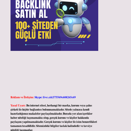
Reklam ve İletişim:
Skype: live:.cid.575569c608265c69
Yasal Uyarı:
Bu internet sitesi, herhangi bir marka, kurum veya şahıs
şirketi ile hiçbir bağlantısı bulunmamaktadır. Sitede yalnızca kendi
hazırladığımız makaleler paylaşılmaktadır. Burada yer alan içerikler
haber niteliği taşımamakta olup, gerçek kurum ve kişiler hakkında
paylaşım yapılmamaktadır. Gerçek kurum ve kişiler ile isim benzerlikleri
tamamen tesadüfidir. Sitemizdeki bilgiler taslak halindedir ve tavsiye
niteliği taşımazlar.