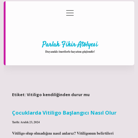
menüyü
Anasayfa
Gizlilik Politikası
Yasal Uyarı
aç
Hakkımızda
Parlak Fikir Atölyesi
Dayanıklı önerilerle hayatını güçlendir!
Etiket:
Vitiligo kendiliğinden durur mu
Çocuklarda Vitiligo Başlangıcı Nasıl Olur
Tarih: Aralık 23, 2024
Vitiligo olup olmadığını nasıl anlarız? Vitiligonun belirtileri