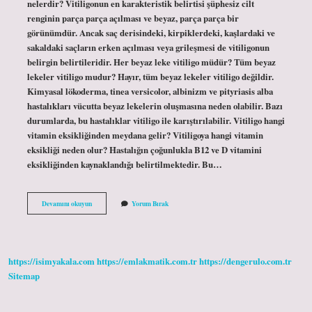
nelerdir? Vitiligonun en karakteristik belirtisi şüphesiz cilt
renginin parça parça açılması ve beyaz, parça parça bir
görünümdür. Ancak saç derisindeki, kirpiklerdeki, kaşlardaki ve
sakaldaki saçların erken açılması veya grileşmesi de vitiligonun
belirgin belirtileridir. Her beyaz leke vitiligo müdür? Tüm beyaz
lekeler vitiligo mudur? Hayır, tüm beyaz lekeler vitiligo değildir.
Kimyasal lökoderma, tinea versicolor, albinizm ve pityriasis alba
hastalıkları vücutta beyaz lekelerin oluşmasına neden olabilir. Bazı
durumlarda, bu hastalıklar vitiligo ile karıştırılabilir. Vitiligo hangi
vitamin eksikliğinden meydana gelir? Vitiligoya hangi vitamin
eksikliği neden olur? Hastalığın çoğunlukla B12 ve D vitamini
eksikliğinden kaynaklandığı belirtilmektedir. Bu…
Çocuklarda
Devamını okuyun
Yorum Bırak
Vitiligo
Başlangıcı
Nasıl
Olur
https://isimyakala.com
https://emlakmatik.com.tr
https://dengerulo.com.tr
Sitemap