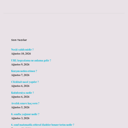
Sidebar
Son Yazılar
Nesâî sahih midir ?
Ağustos 10, 2026
URL kopyalama ne anlama gelir ?
Ağustos 9, 2026
Kurşun neden erimez ?
Ağustos 7, 2026
Clickbait nasıl yapılır ?
Ağustos 6, 2026
Kuluforniya nedir ?
Ağustos 6, 2026
Avcılık sınavı kaç soru ?
Ağustos 5, 2026
8. sınıfta yağmur nedir ?
Ağustos 3, 2026
6. sınıf matematik cebirsel ifadeler benzer terim nedir ?