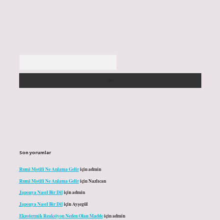
Arama
Son yorumlar
Rumi Motifi Ne Anlama Gelir
için
admin
Rumi Motifi Ne Anlama Gelir
için
Nazlıcan
Japonya Nasıl Bir Dil
için
admin
Japonya Nasıl Bir Dil
için
Ayşegül
Ekzotermik Reaksiyon Neden Olan Madde
için
admin