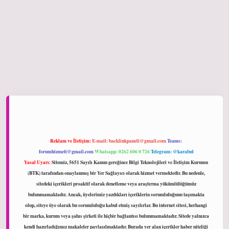
ltonbet giriş
Reklam ve İletişim:
E-mail:
backlinkpaneli@gmail.com
Teams:
forumhizmeti@gmail.com
Whatsapp: 0262 606 0 726
Telegram: @karabul
Yasal Uyarı:
Sitemiz, 5651 Sayılı Kanun gereğince Bilgi Teknolojileri ve İletişim Kurumu
(BTK) tarafından onaylanmış bir Yer Sağlayıcı olarak hizmet vermektedir. Bu nedenle,
sitedeki içerikleri proaktif olarak denetleme veya araştırma yükümlülüğümüz
bulunmamaktadır. Ancak, üyelerimiz yazdıkları içeriklerin sorumluluğunu taşımakta
olup, siteye üye olarak bu sorumluluğu kabul etmiş sayılırlar. Bu internet sitesi, herhangi
bir marka, kurum veya şahıs şirketi ile hiçbir bağlantısı bulunmamaktadır. Sitede yalnızca
kendi hazırladığımız makaleler paylaşılmaktadır. Burada yer alan içerikler haber niteliği