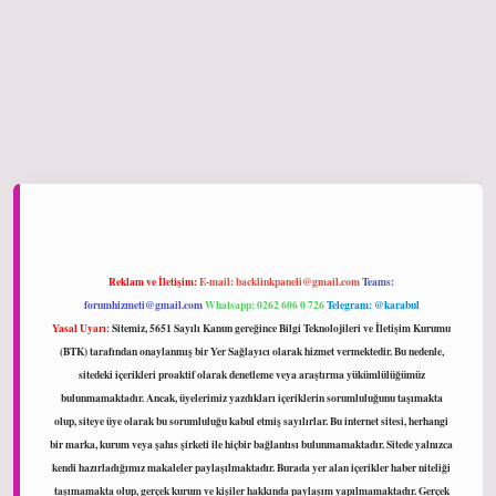
ltonbet giriş
Reklam ve İletişim:
E-mail:
backlinkpaneli@gmail.com
Teams:
forumhizmeti@gmail.com
Whatsapp: 0262 606 0 726
Telegram: @karabul
Yasal Uyarı:
Sitemiz, 5651 Sayılı Kanun gereğince Bilgi Teknolojileri ve İletişim Kurumu
(BTK) tarafından onaylanmış bir Yer Sağlayıcı olarak hizmet vermektedir. Bu nedenle,
sitedeki içerikleri proaktif olarak denetleme veya araştırma yükümlülüğümüz
bulunmamaktadır. Ancak, üyelerimiz yazdıkları içeriklerin sorumluluğunu taşımakta
olup, siteye üye olarak bu sorumluluğu kabul etmiş sayılırlar. Bu internet sitesi, herhangi
bir marka, kurum veya şahıs şirketi ile hiçbir bağlantısı bulunmamaktadır. Sitede yalnızca
kendi hazırladığımız makaleler paylaşılmaktadır. Burada yer alan içerikler haber niteliği
taşımamakta olup, gerçek kurum ve kişiler hakkında paylaşım yapılmamaktadır. Gerçek