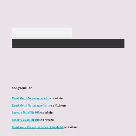
Arama
Son yorumlar
Rumi Motifi Ne Anlama Gelir
için
admin
Rumi Motifi Ne Anlama Gelir
için
Nazlıcan
Japonya Nasıl Bir Dil
için
admin
Japonya Nasıl Bir Dil
için
Ayşegül
Ekzotermik Reaksiyon Neden Olan Madde
için
admin