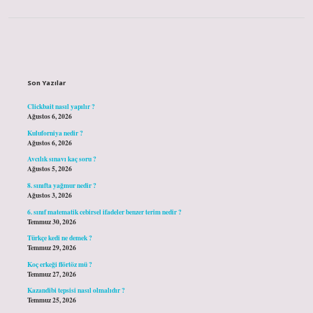
Sidebar
Son Yazılar
Clickbait nasıl yapılır ?
Ağustos 6, 2026
Kuluforniya nedir ?
Ağustos 6, 2026
Avcılık sınavı kaç soru ?
Ağustos 5, 2026
8. sınıfta yağmur nedir ?
Ağustos 3, 2026
6. sınıf matematik cebirsel ifadeler benzer terim nedir ?
Temmuz 30, 2026
Türkçe kedi ne demek ?
Temmuz 29, 2026
Koç erkeği flörtöz mü ?
Temmuz 27, 2026
Kazandibi tepsisi nasıl olmalıdır ?
Temmuz 25, 2026