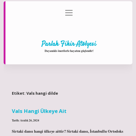
menüyü
Anasayfa
Gizlilik Politikası
Yasal Uyarı
aç
Hakkımızda
Parlak Fikir Atölyesi
Dayanıklı önerilerle hayatını güçlendir!
Etiket:
Vals hangi dilde
Vals Hangi Ülkeye Ait
Tarih: Aralık 26, 2024
Sirtaki dansı hangi ülkeye aittir? Sirtaki dansı, İstanbullu Ortodoks