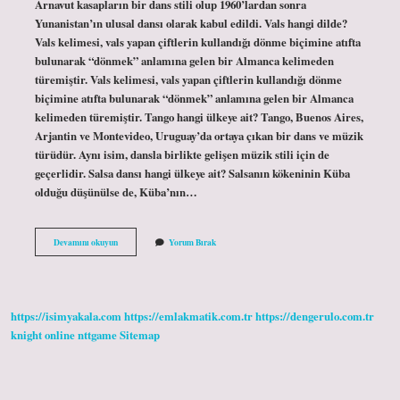
Arnavut kasapların bir dans stili olup 1960’lardan sonra
Yunanistan’ın ulusal dansı olarak kabul edildi. Vals hangi dilde?
Vals kelimesi, vals yapan çiftlerin kullandığı dönme biçimine atıfta
bulunarak “dönmek” anlamına gelen bir Almanca kelimeden
türemiştir. Vals kelimesi, vals yapan çiftlerin kullandığı dönme
biçimine atıfta bulunarak “dönmek” anlamına gelen bir Almanca
kelimeden türemiştir. Tango hangi ülkeye ait? Tango, Buenos Aires,
Arjantin ve Montevideo, Uruguay’da ortaya çıkan bir dans ve müzik
türüdür. Aynı isim, dansla birlikte gelişen müzik stili için de
geçerlidir. Salsa dansı hangi ülkeye ait? Salsanın kökeninin Küba
olduğu düşünülse de, Küba’nın…
Vals
Devamını okuyun
Yorum Bırak
Hangi
Ülkeye
Ait
https://isimyakala.com
https://emlakmatik.com.tr
https://dengerulo.com.tr
knight online
nttgame
Sitemap