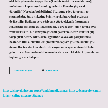
elektrik şebekesini taşıyabileceği ve bir tesisi idare edebileceği
maksimum kapasiteye kurulu güç denir. Kurulu güç nasıl
öğrenilir? Nereden bulabilirim? Sözleşme gücü faturanın alt
satırındadır. Satış şirketine bağlı olarak faturadaki pozisyon
değişebilir. Bağlantı veya sözleşme gücü, elektrik faturasının
sonundaki sözleşme güç hattındadır. Burada gösterilen fatura 4010
watt’lık (4 kW) bir sözleşme gücünü göstermektedir. Kurulu güç
talep gücü nedir? Bir tesiste, işyerinde veya evde çalıştırılması
beklenen tüm elektrikli ekipmanların toplam gücüne kurulu güç
denir. Bir tesiste, tüm elektrikli ekipmanlar aynı anda aktif hale
getirilmez. Aynı anda aktif olması beklenen elektrikli ekipmanların
toplam gücüne talep…
Elektrik
Devamını okuyun
Yorum Bırak
Kurulu
Güç
Ne
Demek
https://isimyakala.com
https://emlakmatik.com.tr
https://dengerulo.com.tr
knight online
nttgame
Sitemap