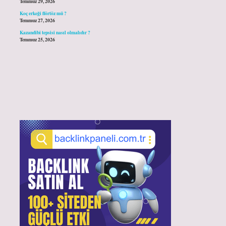
Temmuz 29, 2026
Koç erkeği flörtöz mü ?
Temmuz 27, 2026
Kazandibi tepsisi nasıl olmalıdır ?
Temmuz 25, 2026