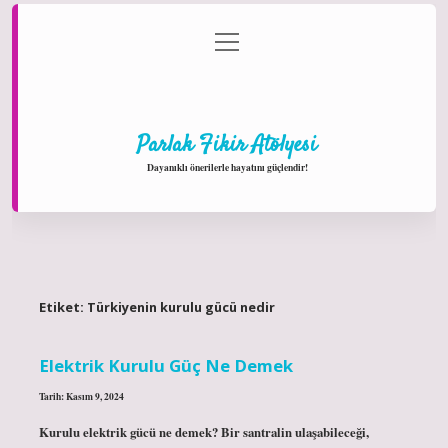
menüyü
Anasayfa
Gizlilik Politikası
Yasal Uyarı
aç
Hakkımızda
Parlak Fikir Atölyesi
Dayanıklı önerilerle hayatını güçlendir!
Etiket:
Türkiyenin kurulu gücü nedir
Elektrik Kurulu Güç Ne Demek
Tarih: Kasım 9, 2024
Kurulu elektrik gücü ne demek? Bir santralin ulaşabileceği,