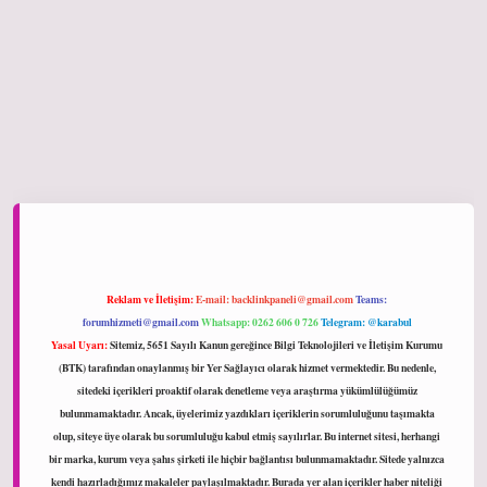
ltonbet giriş
Reklam ve İletişim:
E-mail:
backlinkpaneli@gmail.com
Teams:
forumhizmeti@gmail.com
Whatsapp: 0262 606 0 726
Telegram: @karabul
Yasal Uyarı:
Sitemiz, 5651 Sayılı Kanun gereğince Bilgi Teknolojileri ve İletişim Kurumu
(BTK) tarafından onaylanmış bir Yer Sağlayıcı olarak hizmet vermektedir. Bu nedenle,
sitedeki içerikleri proaktif olarak denetleme veya araştırma yükümlülüğümüz
bulunmamaktadır. Ancak, üyelerimiz yazdıkları içeriklerin sorumluluğunu taşımakta
olup, siteye üye olarak bu sorumluluğu kabul etmiş sayılırlar. Bu internet sitesi, herhangi
bir marka, kurum veya şahıs şirketi ile hiçbir bağlantısı bulunmamaktadır. Sitede yalnızca
kendi hazırladığımız makaleler paylaşılmaktadır. Burada yer alan içerikler haber niteliği