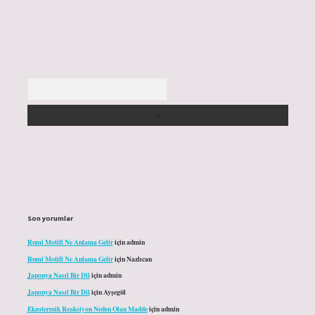
Arama
Son yorumlar
Rumi Motifi Ne Anlama Gelir
için
admin
Rumi Motifi Ne Anlama Gelir
için
Nazlıcan
Japonya Nasıl Bir Dil
için
admin
Japonya Nasıl Bir Dil
için
Ayşegül
Ekzotermik Reaksiyon Neden Olan Madde
için
admin