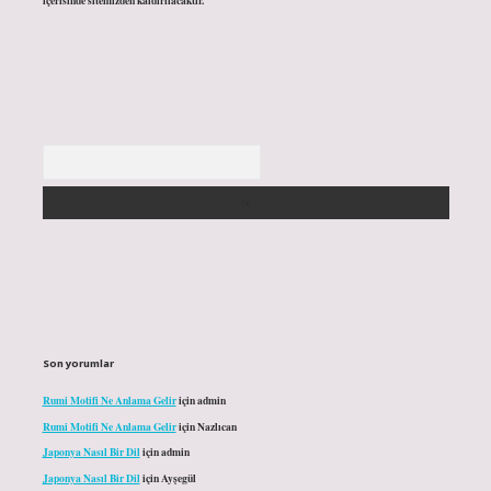
içerisinde sitemizden kaldırılacaktır.
Arama
Son yorumlar
Rumi Motifi Ne Anlama Gelir
için
admin
Rumi Motifi Ne Anlama Gelir
için
Nazlıcan
Japonya Nasıl Bir Dil
için
admin
Japonya Nasıl Bir Dil
için
Ayşegül