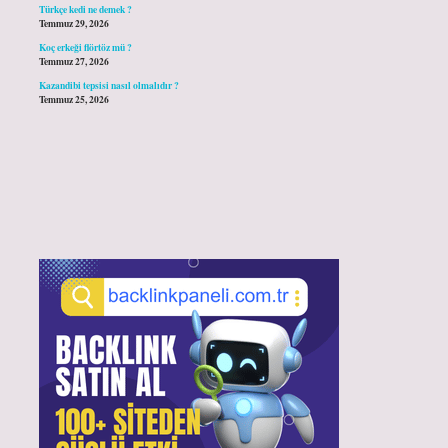
Türkçe kedi ne demek ?
Temmuz 29, 2026
Koç erkeği flörtöz mü ?
Temmuz 27, 2026
Kazandibi tepsisi nasıl olmalıdır ?
Temmuz 25, 2026