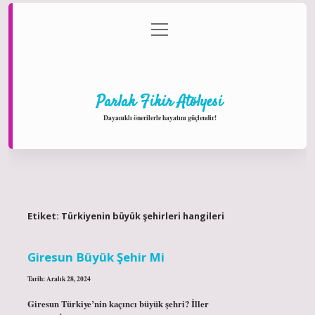
menüyü
Anasayfa
Gizlilik Politikası
Yasal Uyarı
aç
Hakkımızda
Parlak Fikir Atölyesi
Dayanıklı önerilerle hayatını güçlendir!
Etiket:
Türkiyenin büyük şehirleri hangileri
Giresun Büyük Şehir Mi
Tarih: Aralık 28, 2024
Giresun Türkiye’nin kaçıncı büyük şehri? İller