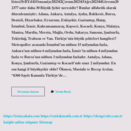
listesi№İlYıl41Osmaniye202342Çorum202343Ağrı202344Giresun20
2377 satır daha 30 Büyük Şehir neresidir? Bunlar alfabetik olarak
düzenlenmiştir; Adana, Ankara, Antalya, Aydın, Balıkesir, Bursa,
Denizli, Diyarbakır, Erzurum, Eskişehir, Gaziantep, Hatay,
İstanbul, İzmir, Kahramanmaraş, Kayseri, Kocaeli, Konya, Malatya,
Manisa, Mardin, Mersin, Muğla, Ordu, Sakarya, Samsun, Şanlıurfa,
Tekirdağ, Trabzon ve Van. Türkiye’nin büyük şehirleri hangileri?
Metropoller arasında İstanbul’un nüfusu 15 milyondan fazla,
Ankara’nın nüfusu 6 milyondan fazla, İzmir’in nüfusu 4 milyondan
fazla ve Bursa’nın nüfusu 3 milyondan fazladır. Antalya, Adana,
Konya, Şanlıurfa, Gaziantep ve Kocaeli’nde sınır 2 milyondur. En
son hangi il büyükşehir oldu? Ökmen, Mustafa ve Recep Arslan.
“6360 Sayılı Kanunla Türkiye’de…
Giresun
Devamını okuyun
Yorum Bırak
Büyük
Şehir
Mi
https://isimyakala.com
https://emlakmatik.com.tr
https://dengerulo.com.tr
knight online
nttgame
Sitemap