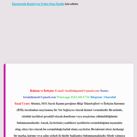
Ekzotermik Reaksiyon Neden Olan Madde
için
admin
ltonbet giriş
Reklam ve İletişim:
E-mail:
backlinkpaneli@gmail.com
Teams:
forumhizmeti@gmail.com
Whatsapp: 0262 606 0 726
Telegram: @karabul
Yasal Uyarı:
Sitemiz, 5651 Sayılı Kanun gereğince Bilgi Teknolojileri ve İletişim Kurumu
(BTK) tarafından onaylanmış bir Yer Sağlayıcı olarak hizmet vermektedir. Bu nedenle,
sitedeki içerikleri proaktif olarak denetleme veya araştırma yükümlülüğümüz
bulunmamaktadır. Ancak, üyelerimiz yazdıkları içeriklerin sorumluluğunu taşımakta
olup, siteye üye olarak bu sorumluluğu kabul etmiş sayılırlar. Bu internet sitesi, herhangi
bir marka, kurum veya şahıs şirketi ile hiçbir bağlantısı bulunmamaktadır. Sitede yalnızca