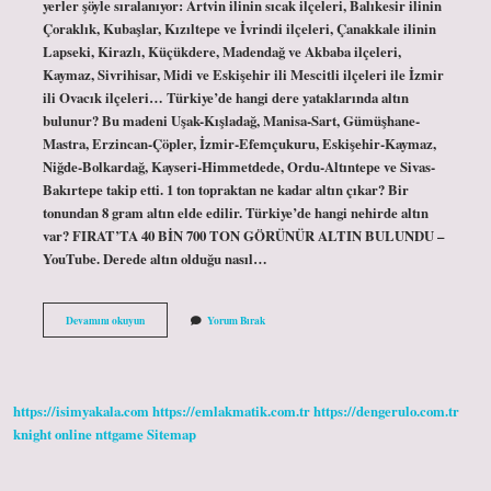
yerler şöyle sıralanıyor: Artvin ilinin sıcak ilçeleri, Balıkesir ilinin
Çoraklık, Kubaşlar, Kızıltepe ve İvrindi ilçeleri, Çanakkale ilinin
Lapseki, Kirazlı, Küçükdere, Madendağ ve Akbaba ilçeleri,
Kaymaz, Sivrihisar, Midi ve Eskişehir ili Mescitli ilçeleri ile İzmir
ili Ovacık ilçeleri… Türkiye’de hangi dere yataklarında altın
bulunur? Bu madeni Uşak-Kışladağ, Manisa-Sart, Gümüşhane-
Mastra, Erzincan-Çöpler, İzmir-Efemçukuru, Eskişehir-Kaymaz,
Niğde-Bolkardağ, Kayseri-Himmetdede, Ordu-Altıntepe ve Sivas-
Bakırtepe takip etti. 1 ton topraktan ne kadar altın çıkar? Bir
tonundan 8 gram altın elde edilir. Türkiye’de hangi nehirde altın
var? FIRAT’TA 40 BİN 700 TON GÖRÜNÜR ALTIN ​​BULUNDU –
YouTube. Derede altın olduğu nasıl…
Türkiyede
Devamını okuyun
Yorum Bırak
En
Çok
Altın
Nerede
Bulunur
https://isimyakala.com
https://emlakmatik.com.tr
https://dengerulo.com.tr
knight online
nttgame
Sitemap