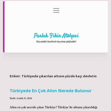
menüyü
Anasayfa
Gizlilik Politikası
Yasal Uyarı
aç
Hakkımızda
Parlak Fikir Atölyesi
Dayanıklı önerilerle hayatını güçlendir!
Etiket:
Türkiyede çıkarılan altının yüzde kaçı devletin
Türkiyede En Çok Altın Nerede Bulunur
Tarih: Aralık 31, 2024
Altın en çok nerede çıkar Türkiye? Türkiye’de altının çıkarıldığı