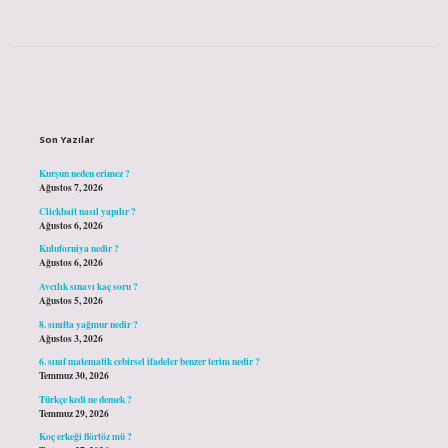
Sidebar
Son Yazılar
Kurşun neden erimez ?
Ağustos 7, 2026
Clickbait nasıl yapılır ?
Ağustos 6, 2026
Kuluforniya nedir ?
Ağustos 6, 2026
Avcılık sınavı kaç soru ?
Ağustos 5, 2026
8. sınıfta yağmur nedir ?
Ağustos 3, 2026
6. sınıf matematik cebirsel ifadeler benzer terim nedir ?
Temmuz 30, 2026
Türkçe kedi ne demek ?
Temmuz 29, 2026
Koç erkeği flörtöz mü ?