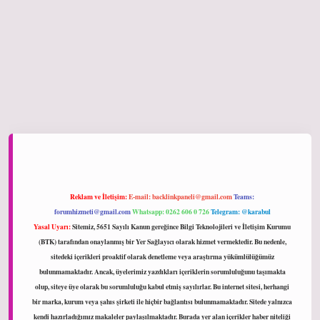
ltonbet giriş
Reklam ve İletişim:
E-mail:
backlinkpaneli@gmail.com
Teams:
forumhizmeti@gmail.com
Whatsapp: 0262 606 0 726
Telegram: @karabul
Yasal Uyarı:
Sitemiz, 5651 Sayılı Kanun gereğince Bilgi Teknolojileri ve İletişim Kurumu
(BTK) tarafından onaylanmış bir Yer Sağlayıcı olarak hizmet vermektedir. Bu nedenle,
sitedeki içerikleri proaktif olarak denetleme veya araştırma yükümlülüğümüz
bulunmamaktadır. Ancak, üyelerimiz yazdıkları içeriklerin sorumluluğunu taşımakta
olup, siteye üye olarak bu sorumluluğu kabul etmiş sayılırlar. Bu internet sitesi, herhangi
bir marka, kurum veya şahıs şirketi ile hiçbir bağlantısı bulunmamaktadır. Sitede yalnızca
kendi hazırladığımız makaleler paylaşılmaktadır. Burada yer alan içerikler haber niteliği