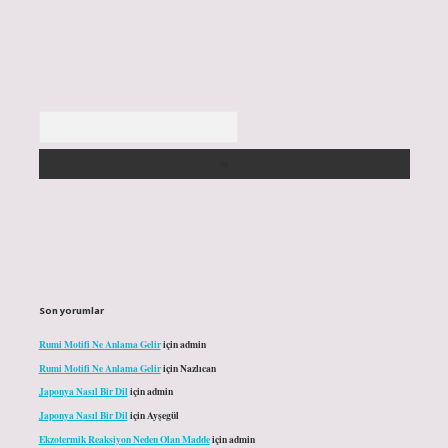
Arama
Son yorumlar
Rumi Motifi Ne Anlama Gelir
için
admin
Rumi Motifi Ne Anlama Gelir
için
Nazlıcan
Japonya Nasıl Bir Dil
için
admin
Japonya Nasıl Bir Dil
için
Ayşegül
Ekzotermik Reaksiyon Neden Olan Madde
için
admin