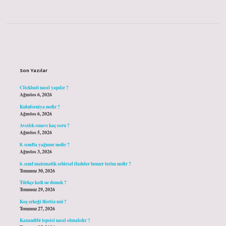
Sidebar
Son Yazılar
Clickbait nasıl yapılır ?
Ağustos 6, 2026
Kuluforniya nedir ?
Ağustos 6, 2026
Avcılık sınavı kaç soru ?
Ağustos 5, 2026
8. sınıfta yağmur nedir ?
Ağustos 3, 2026
6. sınıf matematik cebirsel ifadeler benzer terim nedir ?
Temmuz 30, 2026
Türkçe kedi ne demek ?
Temmuz 29, 2026
Koç erkeği flörtöz mü ?
Temmuz 27, 2026
Kazandibi tepsisi nasıl olmalıdır ?