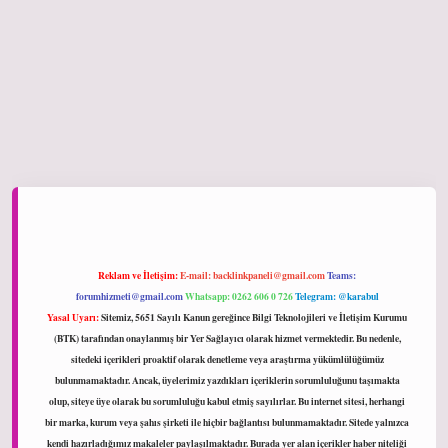
iltonbet giriş
Reklam ve İletişim:
E-mail:
backlinkpaneli@gmail.com
Teams:
forumhizmeti@gmail.com
Whatsapp: 0262 606 0 726
Telegram: @karabul
Yasal Uyarı:
Sitemiz, 5651 Sayılı Kanun gereğince Bilgi Teknolojileri ve İletişim Kurumu
(BTK) tarafından onaylanmış bir Yer Sağlayıcı olarak hizmet vermektedir. Bu nedenle,
sitedeki içerikleri proaktif olarak denetleme veya araştırma yükümlülüğümüz
bulunmamaktadır. Ancak, üyelerimiz yazdıkları içeriklerin sorumluluğunu taşımakta
olup, siteye üye olarak bu sorumluluğu kabul etmiş sayılırlar. Bu internet sitesi, herhangi
bir marka, kurum veya şahıs şirketi ile hiçbir bağlantısı bulunmamaktadır. Sitede yalnızca
kendi hazırladığımız makaleler paylaşılmaktadır. Burada yer alan içerikler haber niteliği