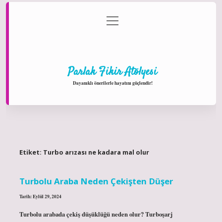
menüyü
Anasayfa
Gizlilik Politikası
Yasal Uyarı
aç
Hakkımızda
Parlak Fikir Atölyesi
Dayanıklı önerilerle hayatını güçlendir!
Etiket:
Turbo arızası ne kadara mal olur
Turbolu Araba Neden Çekişten Düşer
Tarih: Eylül 29, 2024
Turbolu arabada çekiş düşüklüğü neden olur? Turboşarj