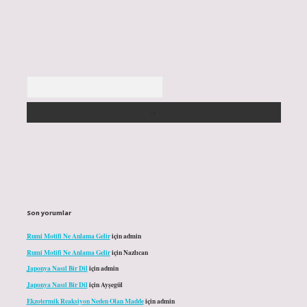
Arama
Son yorumlar
Rumi Motifi Ne Anlama Gelir
için
admin
Rumi Motifi Ne Anlama Gelir
için
Nazlıcan
Japonya Nasıl Bir Dil
için
admin
Japonya Nasıl Bir Dil
için
Ayşegül
Ekzotermik Reaksiyon Neden Olan Madde
için
admin