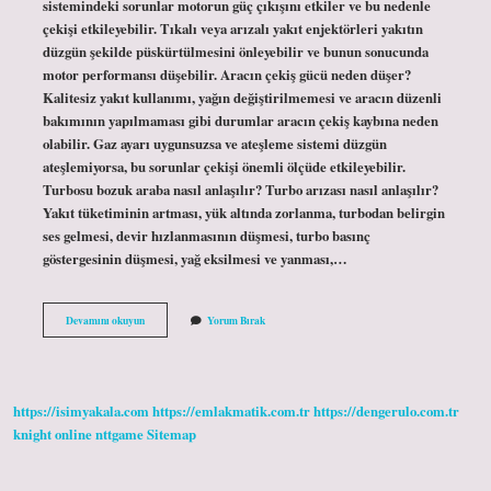
sistemindeki sorunlar motorun güç çıkışını etkiler ve bu nedenle
çekişi etkileyebilir. Tıkalı veya arızalı yakıt enjektörleri yakıtın
düzgün şekilde püskürtülmesini önleyebilir ve bunun sonucunda
motor performansı düşebilir. Aracın çekiş gücü neden düşer?
Kalitesiz yakıt kullanımı, yağın değiştirilmemesi ve aracın düzenli
bakımının yapılmaması gibi durumlar aracın çekiş kaybına neden
olabilir. Gaz ayarı uygunsuzsa ve ateşleme sistemi düzgün
ateşlemiyorsa, bu sorunlar çekişi önemli ölçüde etkileyebilir.
Turbosu bozuk araba nasıl anlaşılır? Turbo arızası nasıl anlaşılır?
Yakıt tüketiminin artması, yük altında zorlanma, turbodan belirgin
ses gelmesi, devir hızlanmasının düşmesi, turbo basınç
göstergesinin düşmesi, yağ eksilmesi ve yanması,…
Turbolu
Devamını okuyun
Yorum Bırak
Araba
Neden
Çekişten
Düşer
https://isimyakala.com
https://emlakmatik.com.tr
https://dengerulo.com.tr
knight online
nttgame
Sitemap