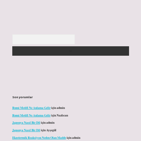
Arama
Son yorumlar
Rumi Motifi Ne Anlama Gelir
için
admin
Rumi Motifi Ne Anlama Gelir
için
Nazlıcan
Japonya Nasıl Bir Dil
için
admin
Japonya Nasıl Bir Dil
için
Ayşegül
Ekzotermik Reaksiyon Neden Olan Madde
için
admin