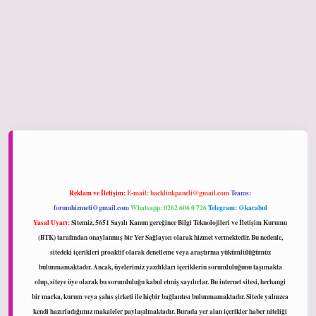
hiltonbet giriş
Reklam ve İletişim:
E-mail:
backlinkpaneli@gmail.com
Teams:
forumhizmeti@gmail.com
Whatsapp: 0262 606 0 726
Telegram: @karabul
Yasal Uyarı:
Sitemiz, 5651 Sayılı Kanun gereğince Bilgi Teknolojileri ve İletişim Kurumu
(BTK) tarafından onaylanmış bir Yer Sağlayıcı olarak hizmet vermektedir. Bu nedenle,
sitedeki içerikleri proaktif olarak denetleme veya araştırma yükümlülüğümüz
bulunmamaktadır. Ancak, üyelerimiz yazdıkları içeriklerin sorumluluğunu taşımakta
olup, siteye üye olarak bu sorumluluğu kabul etmiş sayılırlar. Bu internet sitesi, herhangi
bir marka, kurum veya şahıs şirketi ile hiçbir bağlantısı bulunmamaktadır. Sitede yalnızca
kendi hazırladığımız makaleler paylaşılmaktadır. Burada yer alan içerikler haber niteliği