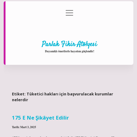
menüyü
Anasayfa
Gizlilik Politikası
Yasal Uyarı
aç
Hakkımızda
Parlak Fikir Atölyesi
Dayanıklı önerilerle hayatını güçlendir!
Etiket:
Tüketici hakları için başvurulacak kurumlar
nelerdir
175 E Ne Şikâyet Edilir
Tarih: Mart 3, 2025