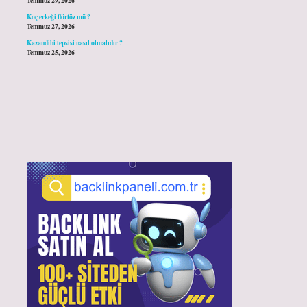
Temmuz 29, 2026
Koç erkeği flörtöz mü ?
Temmuz 27, 2026
Kazandibi tepsisi nasıl olmalıdır ?
Temmuz 25, 2026