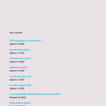
Sidebar
Son Yazılar
URL kopyalama ne anlama gelir ?
Ağustos 9, 2026
Kurşun neden erimez ?
Ağustos 7, 2026
Clickbait nasıl yapılır ?
Ağustos 6, 2026
Kuluforniya nedir ?
Ağustos 6, 2026
Avcılık sınavı kaç soru ?
Ağustos 5, 2026
8. sınıfta yağmur nedir ?
Ağustos 3, 2026
6. sınıf matematik cebirsel ifadeler benzer terim nedir ?
Temmuz 30, 2026
Türkçe kedi ne demek ?