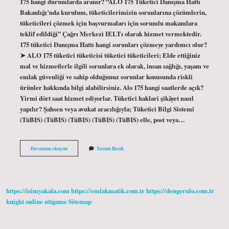
175 hangi durumlarda aranır? “ALO 175 Tüketici Danışma Hattı
Bakanlığı’nda kurulum, tüketicilerimizin sorunlarına çözümlerin,
tüketicileri çözmek için başvurmaları için sorumlu makamlara
teklif edildiği” Çağrı Merkezi IELTı olarak hizmet vermektedir.
175 tüketici Danışma Hattı hangi sorunları çözmeye yardımcı olur?
➤ ALO 175 tüketici tüketicisi tüketici tüketicileri; Elde ettiğiniz
mal ve hizmetlerle ilgili sorunlara ek olarak, insan sağlığı, yaşam ve
emlak güvenliği ve sahip olduğunuz sorunlar konusunda riskli
ürünler hakkında bilgi alabilirsiniz. Alo 175 hangi saatlerde açık?
Yirmi dört saat hizmet ediyorlar. Tüketici haklari şikâyet nasıl
yapılır? Şahsen veya avukat aracılığıyla; Tüketici Bilgi Sistemi
(TüBIS) (TüBIS) (TüBIS) (TüBIS) (TüBIS) elle, post veya…
175
Devamını okuyun
Yorum Bırak
E
Ne
Şikâyet
Edilir
https://isimyakala.com
https://emlakmatik.com.tr
https://dengerulo.com.tr
knight online
nttgame
Sitemap