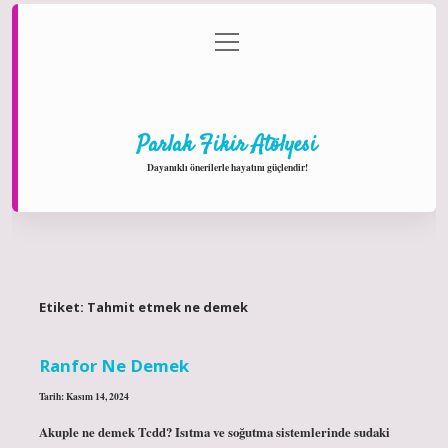
menüyü
Anasayfa
Gizlilik Politikası
Yasal Uyarı
aç
Hakkımızda
Parlak Fikir Atölyesi
Dayanıklı önerilerle hayatını güçlendir!
Etiket:
Tahmit etmek ne demek
Ranfor Ne Demek
Tarih: Kasım 14, 2024
Akuple ne demek Tcdd? Isıtma ve soğutma sistemlerinde sudaki