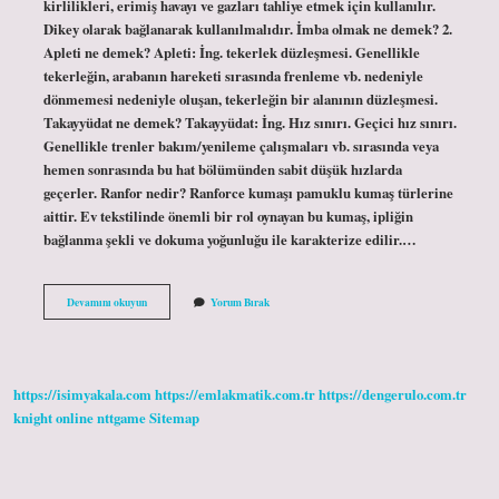
kirlilikleri, erimiş havayı ve gazları tahliye etmek için kullanılır.
Dikey olarak bağlanarak kullanılmalıdır. İmba olmak ne demek? 2.
Apleti ne demek? Apleti: İng. tekerlek düzleşmesi. Genellikle
tekerleğin, arabanın hareketi sırasında frenleme vb. nedeniyle
dönmemesi nedeniyle oluşan, tekerleğin bir alanının düzleşmesi.
Takayyüdat ne demek? Takayyüdat: İng. Hız sınırı. Geçici hız sınırı.
Genellikle trenler bakım/yenileme çalışmaları vb. sırasında veya
hemen sonrasında bu hat bölümünden sabit düşük hızlarda
geçerler. Ranfor nedir? Ranforce kumaşı pamuklu kumaş türlerine
aittir. Ev tekstilinde önemli bir rol oynayan bu kumaş, ipliğin
bağlanma şekli ve dokuma yoğunluğu ile karakterize edilir.…
Ranfor
Devamını okuyun
Yorum Bırak
Ne
Demek
https://isimyakala.com
https://emlakmatik.com.tr
https://dengerulo.com.tr
knight online
nttgame
Sitemap