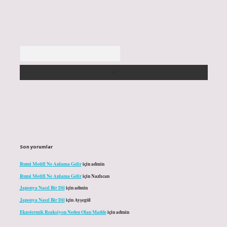
Arama
Son yorumlar
Rumi Motifi Ne Anlama Gelir
için
admin
Rumi Motifi Ne Anlama Gelir
için
Nazlıcan
Japonya Nasıl Bir Dil
için
admin
Japonya Nasıl Bir Dil
için
Ayşegül
Ekzotermik Reaksiyon Neden Olan Madde
için
admin