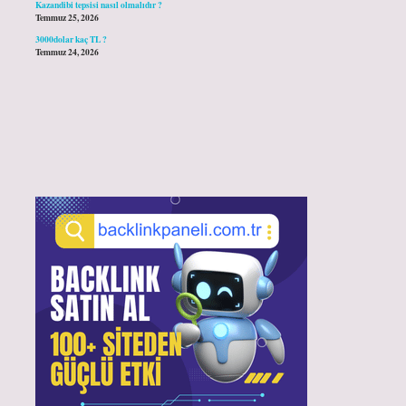
Kazandibi tepsisi nasıl olmalıdır ?
Temmuz 25, 2026
3000dolar kaç TL ?
Temmuz 24, 2026