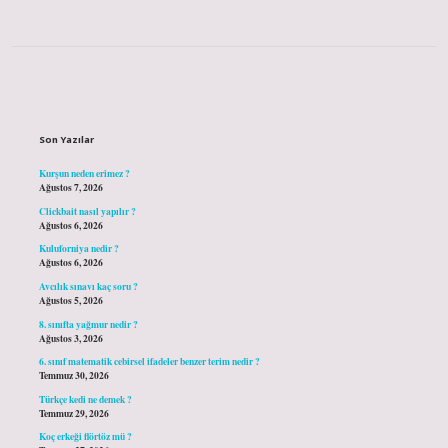
Sidebar
Son Yazılar
Kurşun neden erimez ?
Ağustos 7, 2026
Clickbait nasıl yapılır ?
Ağustos 6, 2026
Kuluforniya nedir ?
Ağustos 6, 2026
Avcılık sınavı kaç soru ?
Ağustos 5, 2026
8. sınıfta yağmur nedir ?
Ağustos 3, 2026
6. sınıf matematik cebirsel ifadeler benzer terim nedir ?
Temmuz 30, 2026
Türkçe kedi ne demek ?
Temmuz 29, 2026
Koç erkeği flörtöz mü ?