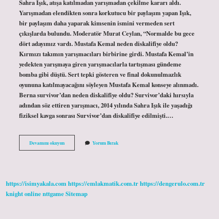
Sahra Işık, atışa katılmadan yarışmadan çekilme kararı aldı.
Yarışmadan elendikten sonra korkutucu bir paylaşım yapan Işık,
bir paylaşım daha yaparak kimsenin ismini vermeden sert
çıkışlarda bulundu. Moderatör Murat Ceylan, “Normalde bu gece
dört adayımız vardı. Mustafa Kemal neden diskalifiye oldu?
Kırmızı takımın yarışmacıları birbirine girdi. Mustafa Kemal’in
yedekten yarışmaya giren yarışmacılarla tartışması gündeme
bomba gibi düştü. Sert tepki gösteren ve final dokunulmazlık
oyununa katılmayacağını söyleyen Mustafa Kemal konseye alınmadı.
Berna survivor’dan neden diskalifiye oldu? Survivor’daki hırsıyla
adından söz ettiren yarışmacı, 2014 yılında Sahra Işık ile yaşadığı
fiziksel kavga sonrası Survivor’dan diskalifiye edilmişti.…
Survivor
Devamını okuyun
Yorum Bırak
Asena
Neden
Diskalifiye
Oldu
https://isimyakala.com
https://emlakmatik.com.tr
https://dengerulo.com.tr
knight online
nttgame
Sitemap