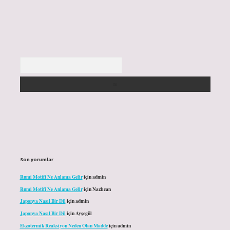
Arama
Son yorumlar
Rumi Motifi Ne Anlama Gelir
için
admin
Rumi Motifi Ne Anlama Gelir
için
Nazlıcan
Japonya Nasıl Bir Dil
için
admin
Japonya Nasıl Bir Dil
için
Ayşegül
Ekzotermik Reaksiyon Neden Olan Madde
için
admin