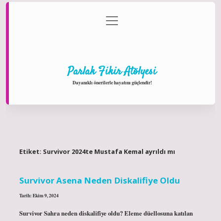
menüyü
Anasayfa
Gizlilik Politikası
Yasal Uyarı
aç
Hakkımızda
Parlak Fikir Atölyesi
Dayanıklı önerilerle hayatını güçlendir!
Etiket:
Survivor 2024te Mustafa Kemal ayrıldı mı
Survivor Asena Neden Diskalifiye Oldu
Tarih: Ekim 9, 2024
Survivor Sahra neden diskalifiye oldu? Eleme düellosuna katılan