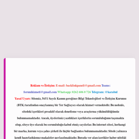
hiltonbet giriş
Reklam ve İletişim:
E-mail:
backlinkpaneli@gmail.com
Teams:
forumhizmeti@gmail.com
Whatsapp: 0262 606 0 726
Telegram: @karabul
Yasal Uyarı:
Sitemiz, 5651 Sayılı Kanun gereğince Bilgi Teknolojileri ve İletişim Kurumu
(BTK) tarafından onaylanmış bir Yer Sağlayıcı olarak hizmet vermektedir. Bu nedenle,
sitedeki içerikleri proaktif olarak denetleme veya araştırma yükümlülüğümüz
bulunmamaktadır. Ancak, üyelerimiz yazdıkları içeriklerin sorumluluğunu taşımakta
olup, siteye üye olarak bu sorumluluğu kabul etmiş sayılırlar. Bu internet sitesi, herhangi
bir marka, kurum veya şahıs şirketi ile hiçbir bağlantısı bulunmamaktadır. Sitede yalnızca
kendi hazırladığımız makaleler paylaşılmaktadır. Burada yer alan içerikler haber niteliği