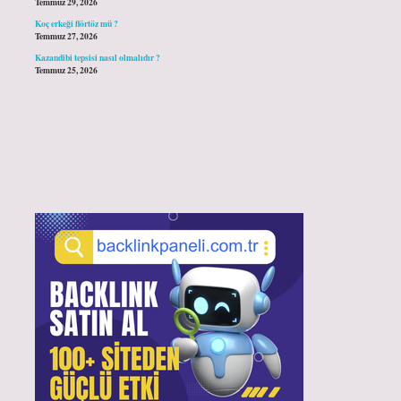
Temmuz 29, 2026
Koç erkeği flörtöz mü ?
Temmuz 27, 2026
Kazandibi tepsisi nasıl olmalıdır ?
Temmuz 25, 2026