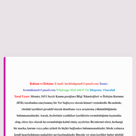
iltonbet giriş
Reklam ve İletişim:
E-mail:
backlinkpaneli@gmail.com
Teams:
forumhizmeti@gmail.com
Whatsapp: 0262 606 0 726
Telegram: @karabul
Yasal Uyarı:
Sitemiz, 5651 Sayılı Kanun gereğince Bilgi Teknolojileri ve İletişim Kurumu
(BTK) tarafından onaylanmış bir Yer Sağlayıcı olarak hizmet vermektedir. Bu nedenle,
sitedeki içerikleri proaktif olarak denetleme veya araştırma yükümlülüğümüz
bulunmamaktadır. Ancak, üyelerimiz yazdıkları içeriklerin sorumluluğunu taşımakta
olup, siteye üye olarak bu sorumluluğu kabul etmiş sayılırlar. Bu internet sitesi, herhangi
bir marka, kurum veya şahıs şirketi ile hiçbir bağlantısı bulunmamaktadır. Sitede yalnızca
kendi hazırladığımız makaleler paylaşılmaktadır. Burada yer alan içerikler haber niteliği