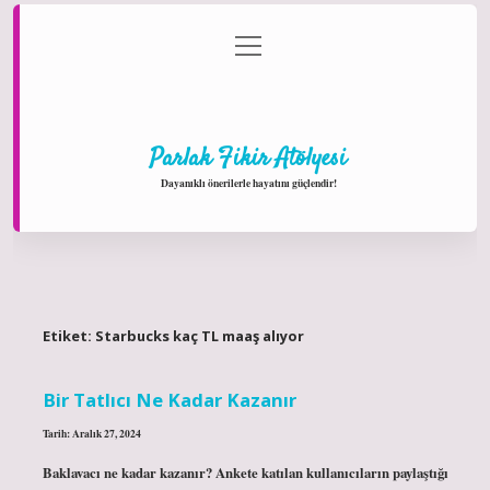
menüyü
Anasayfa
Gizlilik Politikası
Yasal Uyarı
aç
Hakkımızda
Parlak Fikir Atölyesi
Dayanıklı önerilerle hayatını güçlendir!
Etiket:
Starbucks kaç TL maaş alıyor
Bir Tatlıcı Ne Kadar Kazanır
Tarih: Aralık 27, 2024
Baklavacı ne kadar kazanır? Ankete katılan kullanıcıların paylaştığı