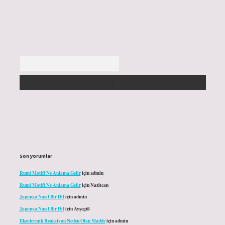
Arama
Son yorumlar
Rumi Motifi Ne Anlama Gelir
için
admin
Rumi Motifi Ne Anlama Gelir
için
Nazlıcan
Japonya Nasıl Bir Dil
için
admin
Japonya Nasıl Bir Dil
için
Ayşegül
Ekzotermik Reaksiyon Neden Olan Madde
için
admin