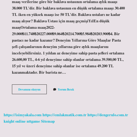
maaş verilerine göre bir baklava ustasının ortalama aylık maaşı
38.000 TL’dir. Bir baklava ustasının en düşük ortalama maaşı 30.400
TL iken en yüksek maaşı ise 50 TL’dir. Baklava ustaları ne kadar
maaş alıyor? Baklava Ustası için maaş geçmişiYılEn düşük
maaşOrtalama maaş2022-
29.000₺11.748₺20227.000₺9.064₺20214.700₺5.984₺20203.900₺4. Bir
pastacı ne kadar kazanır? Deneyim Yıllarına Göre Maaşlar Pasta
şefi çalışanlarının deneyim yıllarına göre aylık maaşlarını
inceleyebilirsiniz. 1 yıldan az deneyime sahip pasta şefleri ortalama
26.600,00 TL, 4-6 yıl deneyime sahip olanlar ortalama 39.500,00 TL,
15 yıl ve üzeri deneyime sahip olanlar ise ortalama 49.200 TL
kazanmaktadır. Bir barista ne…
Bir
Devamını okuyun
Yorum Bırak
Tatlıcı
Ne
Kadar
Kazanır
https://isimyakala.com
https://emlakmatik.com.tr
https://dengerulo.com.tr
knight online
nttgame
Sitemap