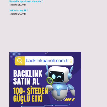
Kazandibi tepsisi nasıl olmalıdır ?
Temmuz 25, 2026
3000dolar kaç TL ?
Temmuz 24, 2026