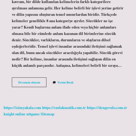
kavram, bir dilde kullanılan kelimelerin farklı kategorilere
ayrılması anlamına gelir. Her kelime belirli bir işlevi yerine getirir
ve dilin yapısını oluşturan temel unsurlardan biridir. Türkçede
kelimeler genellikle 8 ana kategoriye ayrılır. Sözcükler ne işe
yarar? Kendi başlarına anlam ifade eden veya hiçbir anlamları
olmasa bile bir cümlede anlam kazanan dil birimlerine sözcük
denir. Sözcükler, varlıkların, durumların ve olayların dilsel
eşdeğerleridir. Temel işlevi insanlar arasındaki iletişimi sağlamak
olan dil, bunu ancak sözcükler aracılığıyla yapabilir. Sözcük görevi
nedir? Bir kelime, insanlar arasında iletişimi sağlayan dilin en
küçük anlamlı parçasıdır. Anlaşma, kelimeleri belirli bir sıraya…
Sözcük
Devamını okuyun
Yorum Bırak
Türleri
Ne
Işe
Yarar
https://isimyakala.com
https://emlakmatik.com.tr
https://dengerulo.com.tr
knight online
nttgame
Sitemap