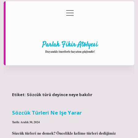
menüyü
Anasayfa
Gizlilik Politikası
Yasal Uyarı
aç
Hakkımızda
Parlak Fikir Atölyesi
Dayanıklı önerilerle hayatını güçlendir!
Etiket:
Sözcük türü deyince neye bakılır
Sözcük Türleri Ne Işe Yarar
Tarih: Aralık 30, 2024
Sözcük türleri ne demek? Öncelikle kelime türleri dediğimiz