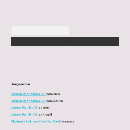
Arama
Son yorumlar
Rumi Motifi Ne Anlama Gelir
için
admin
Rumi Motifi Ne Anlama Gelir
için
Nazlıcan
Japonya Nasıl Bir Dil
için
admin
Japonya Nasıl Bir Dil
için
Ayşegül
Ekzotermik Reaksiyon Neden Olan Madde
için
admin