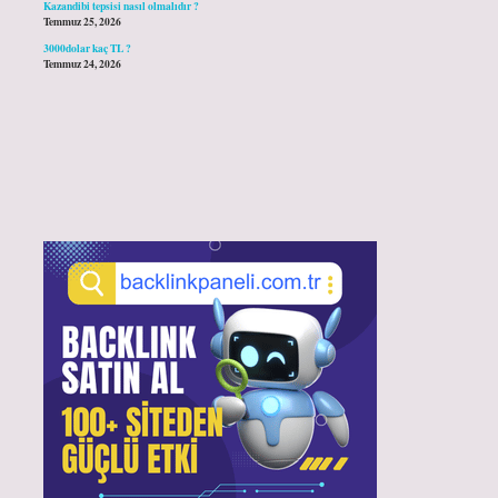
Kazandibi tepsisi nasıl olmalıdır ?
Temmuz 25, 2026
3000dolar kaç TL ?
Temmuz 24, 2026