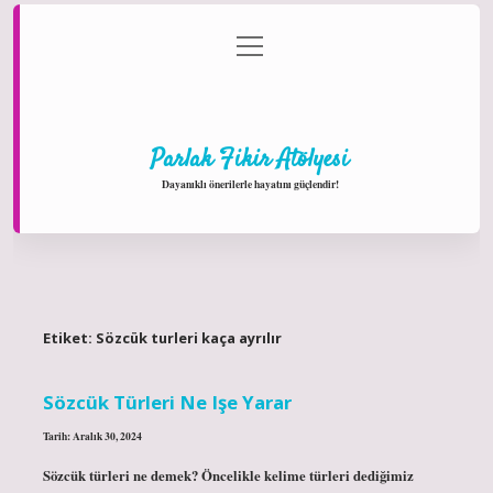
menüyü
Anasayfa
Gizlilik Politikası
Yasal Uyarı
aç
Hakkımızda
Parlak Fikir Atölyesi
Dayanıklı önerilerle hayatını güçlendir!
Etiket:
Sözcük turleri kaça ayrılır
Sözcük Türleri Ne Işe Yarar
Tarih: Aralık 30, 2024
Sözcük türleri ne demek? Öncelikle kelime türleri dediğimiz