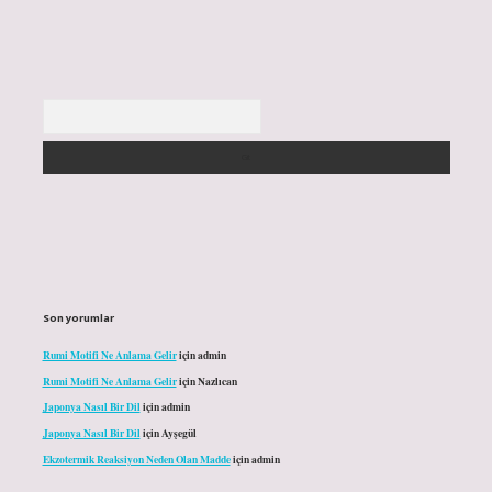
Arama
Son yorumlar
Rumi Motifi Ne Anlama Gelir
için
admin
Rumi Motifi Ne Anlama Gelir
için
Nazlıcan
Japonya Nasıl Bir Dil
için
admin
Japonya Nasıl Bir Dil
için
Ayşegül
Ekzotermik Reaksiyon Neden Olan Madde
için
admin