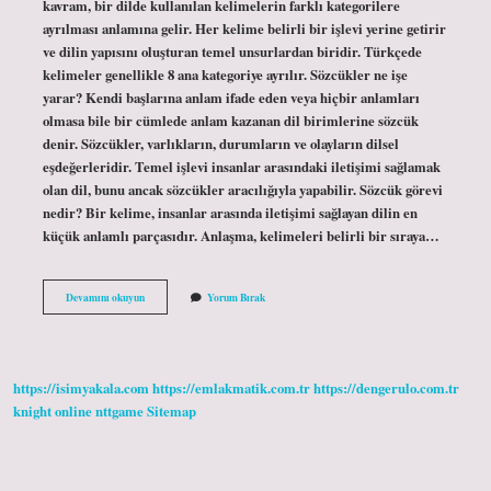
kavram, bir dilde kullanılan kelimelerin farklı kategorilere
ayrılması anlamına gelir. Her kelime belirli bir işlevi yerine getirir
ve dilin yapısını oluşturan temel unsurlardan biridir. Türkçede
kelimeler genellikle 8 ana kategoriye ayrılır. Sözcükler ne işe
yarar? Kendi başlarına anlam ifade eden veya hiçbir anlamları
olmasa bile bir cümlede anlam kazanan dil birimlerine sözcük
denir. Sözcükler, varlıkların, durumların ve olayların dilsel
eşdeğerleridir. Temel işlevi insanlar arasındaki iletişimi sağlamak
olan dil, bunu ancak sözcükler aracılığıyla yapabilir. Sözcük görevi
nedir? Bir kelime, insanlar arasında iletişimi sağlayan dilin en
küçük anlamlı parçasıdır. Anlaşma, kelimeleri belirli bir sıraya…
Sözcük
Devamını okuyun
Yorum Bırak
Türleri
Ne
Işe
Yarar
https://isimyakala.com
https://emlakmatik.com.tr
https://dengerulo.com.tr
knight online
nttgame
Sitemap