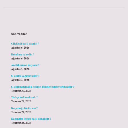
Sidebar
Son Yazılar
Clickbait nasıl yapılır ?
Ağustos 6, 2026
Kuluforniya nedir ?
Ağustos 6, 2026
Avcılık sınavı kaç soru ?
Ağustos 5, 2026
8. sınıfta yağmur nedir ?
Ağustos 3, 2026
6. sınıf matematik cebirsel ifadeler benzer terim nedir ?
Temmuz 30, 2026
Türkçe kedi ne demek ?
Temmuz 29, 2026
Koç erkeği flörtöz mü ?
Temmuz 27, 2026
Kazandibi tepsisi nasıl olmalıdır ?
Temmuz 25, 2026