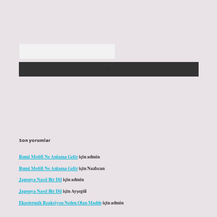
Arama
Son yorumlar
Rumi Motifi Ne Anlama Gelir
için
admin
Rumi Motifi Ne Anlama Gelir
için
Nazlıcan
Japonya Nasıl Bir Dil
için
admin
Japonya Nasıl Bir Dil
için
Ayşegül
Ekzotermik Reaksiyon Neden Olan Madde
için
admin