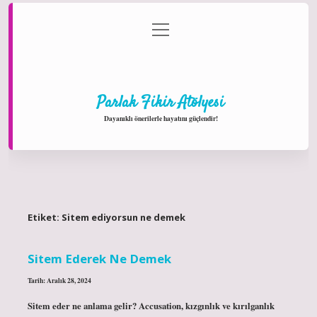
menüyü
Anasayfa
Gizlilik Politikası
Yasal Uyarı
aç
Hakkımızda
Parlak Fikir Atölyesi
Dayanıklı önerilerle hayatını güçlendir!
Etiket:
Sitem ediyorsun ne demek
Sitem Ederek Ne Demek
Tarih: Aralık 28, 2024
Sitem eder ne anlama gelir? Accusation, kızgınlık ve kırılganlık