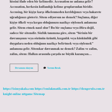
hissini ifade eden bir kelimedir. Accusation ne anlama gelir?
Accusation, herkesin kullandığı kelime gruplarından biridir.
Accusing, bir kişiye karşı öfkelenmeden kırıldığınızı veya hakarete
uğradığınızı gösterir. Sitem ediyorsun ne demek? Suçlama, diğer
kişiye öfkeli veya kırgın olduğunuzu nazikçe söylemek anlamına
gelir. Sitem etmek nasıl olur? Bu bir suçlama veya iftira değil,
sadece bir sitemdir. Sözlük tanımına göre, sitem “birinin bir
davranışının veya sözünün üzüntü, kızgınlık veya küskünlük gibi
duygulara neden olduğunu nazikçe belirtmek veya söylemek”
anlamına gelir. Sitemkar davranmak ne demek? Zalim ve zalim,
zalim, sitem: Halkın arasında çarşıda ne büyük kazançsın…
Sitem
Devamını okuyun
Yorum Bırak
Ederek
Ne
Demek
https://isimyakala.com
https://emlakmatik.com.tr
https://dengerulo.com.tr
knight online
nttgame
Sitemap