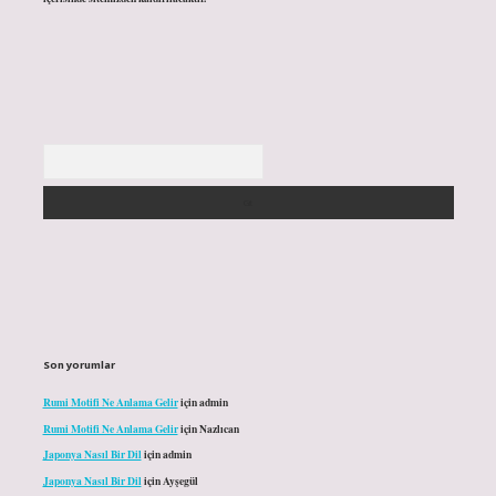
Arama
Son yorumlar
Rumi Motifi Ne Anlama Gelir
için
admin
Rumi Motifi Ne Anlama Gelir
için
Nazlıcan
Japonya Nasıl Bir Dil
için
admin
Japonya Nasıl Bir Dil
için
Ayşegül