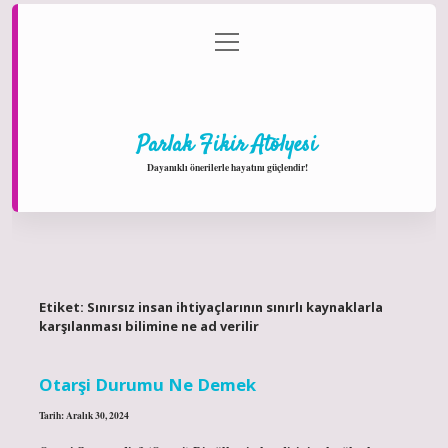
menüyü
Anasayfa
Gizlilik Politikası
Yasal Uyarı
aç
Hakkımızda
Parlak Fikir Atölyesi
Dayanıklı önerilerle hayatını güçlendir!
Etiket:
Sınırsız insan ihtiyaçlarının sınırlı kaynaklarla
karşılanması bilimine ne ad verilir
Otarşi Durumu Ne Demek
Tarih: Aralık 30, 2024