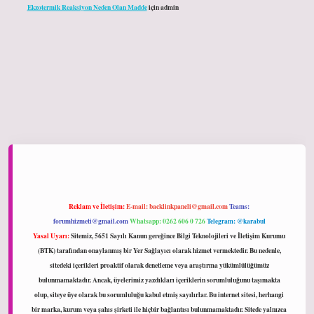
Ekzotermik Reaksiyon Neden Olan Madde
için
admin
ltonbet giriş
Reklam ve İletişim:
E-mail:
backlinkpaneli@gmail.com
Teams:
forumhizmeti@gmail.com
Whatsapp: 0262 606 0 726
Telegram: @karabul
Yasal Uyarı:
Sitemiz, 5651 Sayılı Kanun gereğince Bilgi Teknolojileri ve İletişim Kurumu
(BTK) tarafından onaylanmış bir Yer Sağlayıcı olarak hizmet vermektedir. Bu nedenle,
sitedeki içerikleri proaktif olarak denetleme veya araştırma yükümlülüğümüz
bulunmamaktadır. Ancak, üyelerimiz yazdıkları içeriklerin sorumluluğunu taşımakta
olup, siteye üye olarak bu sorumluluğu kabul etmiş sayılırlar. Bu internet sitesi, herhangi
bir marka, kurum veya şahıs şirketi ile hiçbir bağlantısı bulunmamaktadır. Sitede yalnızca