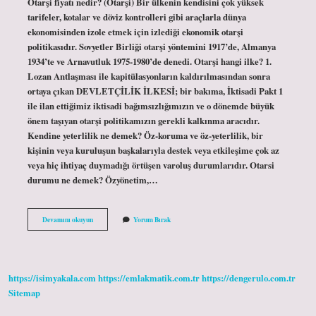
Otarşi fiyatı nedir? (Otarşi) Bir ülkenin kendisini çok yüksek
tarifeler, kotalar ve döviz kontrolleri gibi araçlarla dünya
ekonomisinden izole etmek için izlediği ekonomik otarşi
politikasıdır. Sovyetler Birliği otarşi yöntemini 1917’de, Almanya
1934’te ve Arnavutluk 1975-1980’de denedi. Otarşi hangi ilke? 1.
Lozan Antlaşması ile kapitülasyonların kaldırılmasından sonra
ortaya çıkan DEVLETÇİLİK İLKESİ; bir bakıma, İktisadi Pakt 1
ile ilan ettiğimiz iktisadi bağımsızlığımızın ve o dönemde büyük
önem taşıyan otarşi politikamızın gerekli kalkınma aracıdır.
Kendine yeterlilik ne demek? Öz-koruma ve öz-yeterlilik, bir
kişinin veya kuruluşun başkalarıyla destek veya etkileşime çok az
veya hiç ihtiyaç duymadığı örtüşen varoluş durumlarıdır. Otarsi
durumu ne demek? Özyönetim,…
Otarşi
Devamını okuyun
Yorum Bırak
Durumu
Ne
Demek
https://isimyakala.com
https://emlakmatik.com.tr
https://dengerulo.com.tr
Sitemap