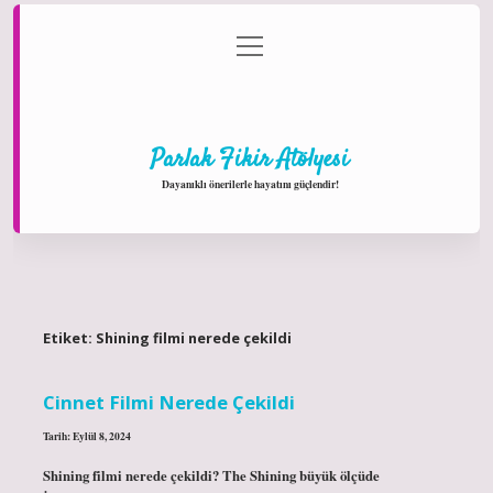
menüyü
Anasayfa
Gizlilik Politikası
Yasal Uyarı
aç
Hakkımızda
Parlak Fikir Atölyesi
Dayanıklı önerilerle hayatını güçlendir!
Etiket:
Shining filmi nerede çekildi
Cinnet Filmi Nerede Çekildi
Tarih: Eylül 8, 2024
Shining filmi nerede çekildi? The Shining büyük ölçüde