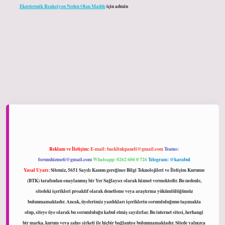
Ekzotermik Reaksiyon Neden Olan Madde
için
admin
ltonbet giriş
Reklam ve İletişim:
E-mail:
backlinkpaneli@gmail.com
Teams:
forumhizmeti@gmail.com
Whatsapp: 0262 606 0 726
Telegram: @karabul
Yasal Uyarı:
Sitemiz, 5651 Sayılı Kanun gereğince Bilgi Teknolojileri ve İletişim Kurumu
(BTK) tarafından onaylanmış bir Yer Sağlayıcı olarak hizmet vermektedir. Bu nedenle,
sitedeki içerikleri proaktif olarak denetleme veya araştırma yükümlülüğümüz
bulunmamaktadır. Ancak, üyelerimiz yazdıkları içeriklerin sorumluluğunu taşımakta
olup, siteye üye olarak bu sorumluluğu kabul etmiş sayılırlar. Bu internet sitesi, herhangi
bir marka, kurum veya şahıs şirketi ile hiçbir bağlantısı bulunmamaktadır. Sitede yalnızca