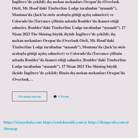
İngiltere’de çekildi; dış mekan mekanları Oregon’da (Overlook
Oteli, Mt. Hood’daki Timberline Lodge tarafından “oynandı”),
Montana’da (Jack’in otele arabayla gittiği açılış sahneleri) ve
Colorado’da (Torrance çiftinin aslında Boulder’da ikamet ettiği
sahneler, Boulder’daki Timberline Lodge tarafından “oynandı”). 17
Nisan 2023 The Shining büyük ölçüde İngiltere’de çekildi; dış
mekan mekanları Oregon’da (Overlook Oteli, Mt. Hood’daki
Timberline Lodge tarafından “oynandı”), Montana’da (Jack’in otele
arabayla gittiği açılış sahneleri) ve Colorado’da (Torrance çiftinin
aslında Boulder’da ikamet ettiği sahneler, Boulder’daki Timberline
Lodge tarafından “oynandı”). 17 Nisan 2023 The Shining büyük
ölçüde İngiltere’de çekildi; filmin dış mekan mekanları Oregon’da
(Overlook…
Cinnet
Devamını okuyun
8 Yorum
Filmi
Nerede
Çekildi
https://isimyakala.com
https://emlakmatik.com.tr
https://dengerulo.com.tr
Sitemap