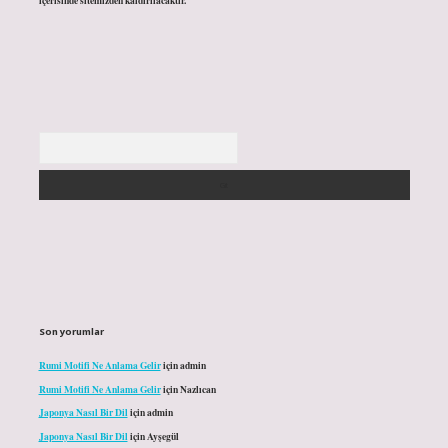
içerisinde sitemizden kaldırılacaktır.
Arama
Son yorumlar
Rumi Motifi Ne Anlama Gelir
için
admin
Rumi Motifi Ne Anlama Gelir
için
Nazlıcan
Japonya Nasıl Bir Dil
için
admin
Japonya Nasıl Bir Dil
için
Ayşegül