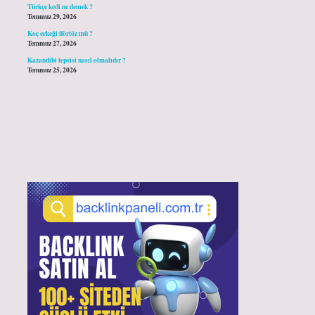
Türkçe kedi ne demek ?
Temmuz 29, 2026
Koç erkeği flörtöz mü ?
Temmuz 27, 2026
Kazandibi tepsisi nasıl olmalıdır ?
Temmuz 25, 2026