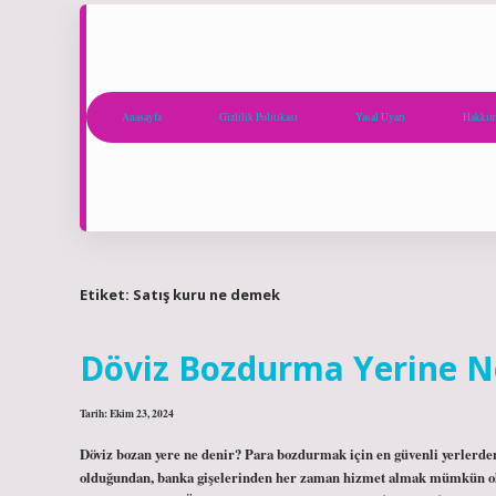
Anasayfa
Gizlilik Politikası
Yasal Uyarı
Hakkım
Etiket:
Satış kuru ne demek
Döviz Bozdurma Yerine N
Tarih: Ekim 23, 2024
Döviz bozan yere ne denir? Para bozdurmak için en güvenli yerlerden
olduğundan, banka gişelerinden her zaman hizmet almak mümkün olm