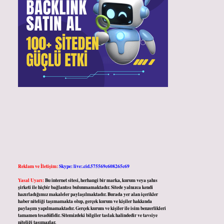
Reklam ve İletişim:
Skype: live:.cid.575569c608265c69
Yasal Uyarı:
Bu internet sitesi, herhangi bir marka, kurum veya şahıs
şirketi ile hiçbir bağlantısı bulunmamaktadır. Sitede yalnızca kendi
hazırladığımız makaleler paylaşılmaktadır. Burada yer alan içerikler
haber niteliği taşımamakta olup, gerçek kurum ve kişiler hakkında
paylaşım yapılmamaktadır. Gerçek kurum ve kişiler ile isim benzerlikleri
tamamen tesadüfidir. Sitemizdeki bilgiler taslak halindedir ve tavsiye
niteliği taşımazlar.