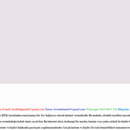
m:
E-mail:
backlinkpaneli@gmail.com
Teams:
forumhizmeti@gmail.com
Whatsapp: 0262 606 0 726
Telegram:
mu (BTK) tarafından onaylanmış bir Yer Sağlayıcı olarak hizmet vermektedir. Bu nedenle, sitedeki içerikleri 
 sorumluluğu kabul etmiş sayılırlar. Bu internet sitesi, herhangi bir marka, kurum veya şahıs şirketi ile hiçbi
kurum ve kişiler hakkında paylaşım yapılmamaktadır. Gerçek kurum ve kişiler ile isim benzerlikleri tamamen te