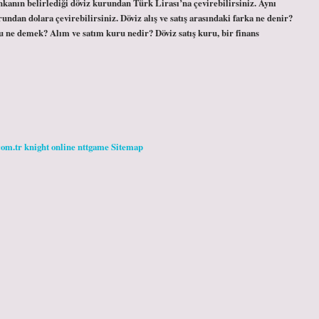
kanın belirlediği döviz kurundan Türk Lirası’na çevirebilirsiniz. Aynı
rundan dolara çevirebilirsiniz. Döviz alış ve satış arasındaki farka ne denir?
u ne demek? Alım ve satım kuru nedir? Döviz satış kuru, bir finans
com.tr
knight online
nttgame
Sitemap