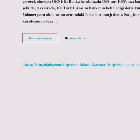
verecek olursak; ÖRNEK; Banka hesabınızda 100$ var. 100$’ınızı ban
şekilde, ters sırada, 100 Türk Lirası’nı bankanın belirlediği döviz ku
Yabancı para alım satımı arasındaki farka kur marjı denir. Satış kur
kuruluşunun veya…
Döviz
Devamını okuyun
Yorum Bırak
Bozdurma
Yerine
Ne
Denir
https://isimyakala.com
https://emlakmatik.com.tr
https://dengerulo.