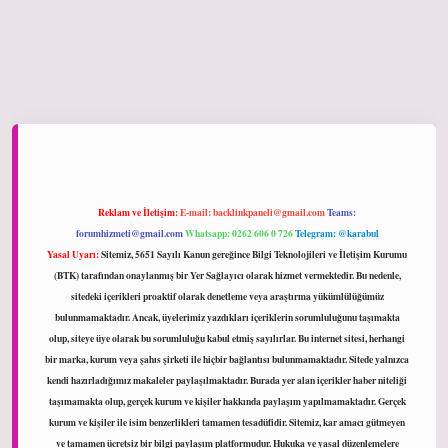
tonbet giriş
Reklam ve İletişim:
E-mail:
backlinkpaneli@gmail.com
Teams:
forumhizmeti@gmail.com
Whatsapp: 0262 606 0 726
Telegram: @karabul
Yasal Uyarı:
Sitemiz, 5651 Sayılı Kanun gereğince Bilgi Teknolojileri ve İletişim Kurumu
(BTK) tarafından onaylanmış bir Yer Sağlayıcı olarak hizmet vermektedir. Bu nedenle,
sitedeki içerikleri proaktif olarak denetleme veya araştırma yükümlülüğümüz
bulunmamaktadır. Ancak, üyelerimiz yazdıkları içeriklerin sorumluluğunu taşımakta
olup, siteye üye olarak bu sorumluluğu kabul etmiş sayılırlar. Bu internet sitesi, herhangi
bir marka, kurum veya şahıs şirketi ile hiçbir bağlantısı bulunmamaktadır. Sitede yalnızca
kendi hazırladığımız makaleler paylaşılmaktadır. Burada yer alan içerikler haber niteliği
taşımamakta olup, gerçek kurum ve kişiler hakkında paylaşım yapılmamaktadır. Gerçek
kurum ve kişiler ile isim benzerlikleri tamamen tesadüfidir. Sitemiz, kar amacı gütmeyen
ve tamamen ücretsiz bir bilgi paylaşım platformudur. Hukuka ve yasal düzenlemelere