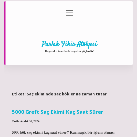
menüyü
Anasayfa
Gizlilik Politikası
Yasal Uyarı
aç
Hakkımızda
Parlak Fikir Atölyesi
Dayanıklı önerilerle hayatını güçlendir!
Etiket:
Saç ekiminde saç kökler ne zaman tutar
5000 Greft Saç Ekimi Kaç Saat Sürer
Tarih: Aralık 30, 2024
5000 kök saç ekimi kaç saat sürer? Karmaşık bir işlem olması