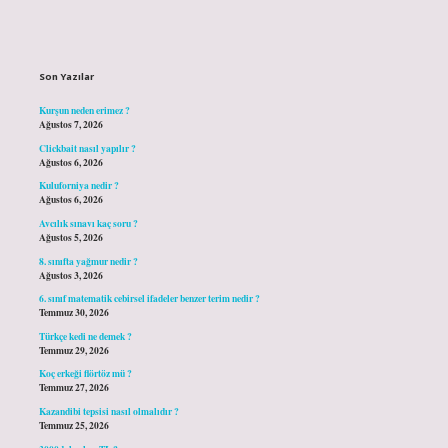
Sidebar
Son Yazılar
Kurşun neden erimez ?
Ağustos 7, 2026
Clickbait nasıl yapılır ?
Ağustos 6, 2026
Kuluforniya nedir ?
Ağustos 6, 2026
Avcılık sınavı kaç soru ?
Ağustos 5, 2026
8. sınıfta yağmur nedir ?
Ağustos 3, 2026
6. sınıf matematik cebirsel ifadeler benzer terim nedir ?
Temmuz 30, 2026
Türkçe kedi ne demek ?
Temmuz 29, 2026
Koç erkeği flörtöz mü ?
Temmuz 27, 2026
Kazandibi tepsisi nasıl olmalıdır ?
Temmuz 25, 2026