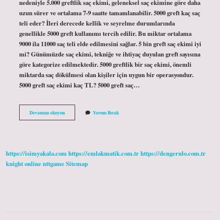
nedeniyle 5.000 greftlik saç ekimi, geleneksel saç ekimine göre daha
uzun sürer ve ortalama 7-9 saatte tamamlanabilir. 5000 greft kaç saç
teli eder? İleri derecede kellik ve seyrelme durumlarında
genellikle 5000 greft kullanımı tercih edilir. Bu miktar ortalama
9000 ila 11000 saç teli elde edilmesini sağlar. 5 bin greft saç ekimi iyi
mi? Günümüzde saç ekimi, tekniğe ve ihtiyaç duyulan greft sayısına
göre kategorize edilmektedir. 5000 greftlik bir saç ekimi, önemli
miktarda saç dökülmesi olan kişiler için uygun bir operasyondur.
5000 greft saç ekimi kaç TL? 5000 greft saç…
5000
Devamını okuyun
Yorum Bırak
Greft
Saç
Ekimi
Kaç
Saat
https://isimyakala.com
https://emlakmatik.com.tr
https://dengerulo.com.tr
Sürer
knight online
nttgame
Sitemap