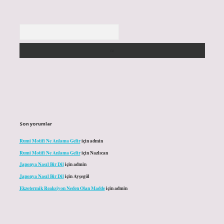
Arama
Son yorumlar
Rumi Motifi Ne Anlama Gelir
için
admin
Rumi Motifi Ne Anlama Gelir
için
Nazlıcan
Japonya Nasıl Bir Dil
için
admin
Japonya Nasıl Bir Dil
için
Ayşegül
Ekzotermik Reaksiyon Neden Olan Madde
için
admin