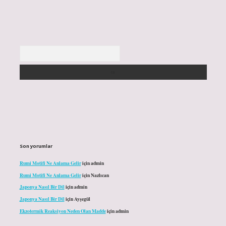
Arama
Son yorumlar
Rumi Motifi Ne Anlama Gelir
için
admin
Rumi Motifi Ne Anlama Gelir
için
Nazlıcan
Japonya Nasıl Bir Dil
için
admin
Japonya Nasıl Bir Dil
için
Ayşegül
Ekzotermik Reaksiyon Neden Olan Madde
için
admin