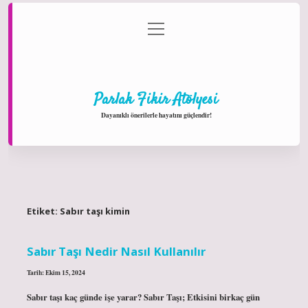
menüyü
Anasayfa
Gizlilik Politikası
Yasal Uyarı
aç
Hakkımızda
Parlak Fikir Atölyesi
Dayanıklı önerilerle hayatını güçlendir!
Etiket:
Sabır taşı kimin
Sabır Taşı Nedir Nasıl Kullanılır
Tarih: Ekim 15, 2024
Sabır taşı kaç günde işe yarar? Sabır Taşı; Etkisini birkaç gün