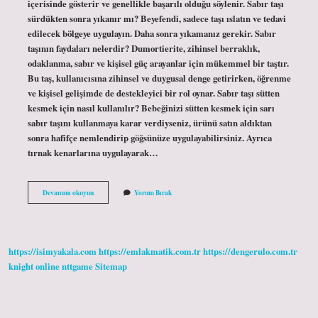
içerisinde gösterir ve genellikle başarılı olduğu söylenir. Sabır taşı
sürdükten sonra yıkanır mı? Beyefendi, sadece taşı ıslatın ve tedavi
edilecek bölgeye uygulayın. Daha sonra yıkamanız gerekir. Sabır
taşının faydaları nelerdir? Dumortierite, zihinsel berraklık,
odaklanma, sabır ve kişisel güç arayanlar için mükemmel bir taştır.
Bu taş, kullanıcısına zihinsel ve duygusal denge getirirken, öğrenme
ve kişisel gelişimde de destekleyici bir rol oynar. Sabır taşı sütten
kesmek için nasıl kullanılır? Bebeğinizi sütten kesmek için sarı
sabır taşını kullanmaya karar verdiyseniz, ürünü satın aldıktan
sonra hafifçe nemlendirip göğsünüze uygulayabilirsiniz. Ayrıca
tırnak kenarlarına uygulayarak…
Sabır
Devamını okuyun
Yorum Bırak
Taşı
Nedir
Nasıl
Kullanılır
https://isimyakala.com
https://emlakmatik.com.tr
https://dengerulo.com.tr
knight online
nttgame
Sitemap