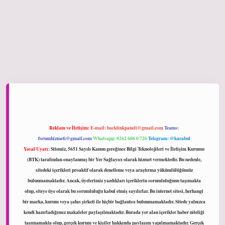
riş
Reklam ve İletişim:
E-mail:
backlinkpaneli@gmail.com
Teams:
forumhizmeti@gmail.com
Whatsapp: 0262 606 0 726
Telegram: @karabul
Yasal Uyarı:
Sitemiz, 5651 Sayılı Kanun gereğince Bilgi Teknolojileri ve İletişim Kurumu
(BTK) tarafından onaylanmış bir Yer Sağlayıcı olarak hizmet vermektedir. Bu nedenle,
sitedeki içerikleri proaktif olarak denetleme veya araştırma yükümlülüğümüz
bulunmamaktadır. Ancak, üyelerimiz yazdıkları içeriklerin sorumluluğunu taşımakta
olup, siteye üye olarak bu sorumluluğu kabul etmiş sayılırlar. Bu internet sitesi, herhangi
bir marka, kurum veya şahıs şirketi ile hiçbir bağlantısı bulunmamaktadır. Sitede yalnızca
kendi hazırladığımız makaleler paylaşılmaktadır. Burada yer alan içerikler haber niteliği
taşımamakta olup, gerçek kurum ve kişiler hakkında paylaşım yapılmamaktadır. Gerçek