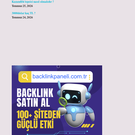
Kazandibi tepsisi nasıl olmalıdır ?
Temmuz 25, 2026
3000dolar kaç TL ?
Temmuz 24, 2026