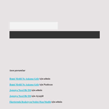
Arama
Son yorumlar
Rumi Motifi Ne Anlama Gelir
için
admin
Rumi Motifi Ne Anlama Gelir
için
Nazlıcan
Japonya Nasıl Bir Dil
için
admin
Japonya Nasıl Bir Dil
için
Ayşegül
Ekzotermik Reaksiyon Neden Olan Madde
için
admin