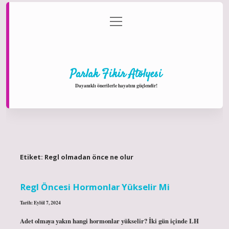
menüyü
Anasayfa
Gizlilik Politikası
Yasal Uyarı
aç
Hakkımızda
Parlak Fikir Atölyesi
Dayanıklı önerilerle hayatını güçlendir!
Etiket:
Regl olmadan önce ne olur
Regl Öncesi Hormonlar Yükselir Mi
Tarih: Eylül 7, 2024
Adet olmaya yakın hangi hormonlar yükselir? İki gün içinde LH