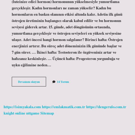
(luteinize edici hormon) hormonunun yükselmesiyle yumurtlama
gerçekleşir. Kadın hormonları ne zaman yükselir? Kadın bu
hormonların en baskın olanının etkisi altında kalır. Adetin ilk günü
östrojen üretiminin başlangıcı olarak kabul edilir ve bu hormonun
seviyesi giderek artar. 15. günde, adet döngüsünün ortasında,
yumurtlama gerçekleşir ve östrojen seviyeleri en yüksek seviyesine
ulaşır. Adet öncesi hangi hormon salgılanır? Birinci hafta: Östrojen
enerjinizi artırır. Bu süreç adet döneminizin ilk gününde başlar ve
7 gün sürer. … İkinci hafta: Testosteron ile özgüveniniz artar ve
hafızanız keskinleşir. … Üçüncü hafta: Progesteron yorgunluğa ve
uyku eğilimine neden…
Regl
Devamını okuyun
14 Yorum
Öncesi
Hormonlar
Yükselir
Mi
https://isimyakala.com
https://emlakmatik.com.tr
https://dengerulo.com.tr
knight online
nttgame
Sitemap