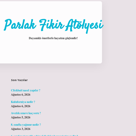
Parlak Fikir Atölyesi
Dayanıklı önerilerle hayatını güçlendir!
Sidebar
hiltonbet giriş
Son Yazılar
Clickbait nasıl yapılır ?
Ağustos 6, 2026
Kuluforniya nedir ?
Ağustos 6, 2026
Avcılık sınavı kaç soru ?
Ağustos 5, 2026
8. sınıfta yağmur nedir ?
Ağustos 3, 2026
6. sınıf matematik cebirsel ifadeler benzer terim nedir ?