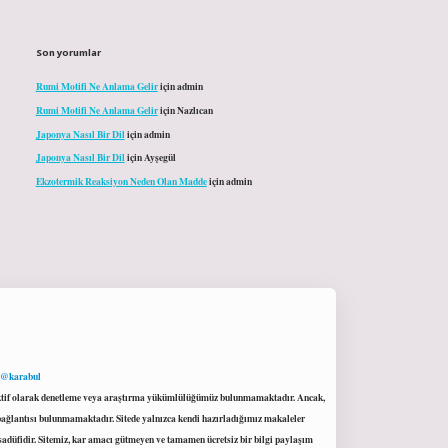
Son yorumlar
Rumi Motifi Ne Anlama Gelir
için
admin
Rumi Motifi Ne Anlama Gelir
için
Nazlıcan
Japonya Nasıl Bir Dil
için
admin
Japonya Nasıl Bir Dil
için
Ayşegül
Ekzotermik Reaksiyon Neden Olan Madde
için
admin
 @karabul
proaktif olarak denetleme veya araştırma yükümlülüğümüz bulunmamaktadır. Ancak,
r bağlantısı bulunmamaktadır. Sitede yalnızca kendi hazırladığımız makaleler
sadüfidir. Sitemiz, kar amacı gütmeyen ve tamamen ücretsiz bir bilgi paylaşım