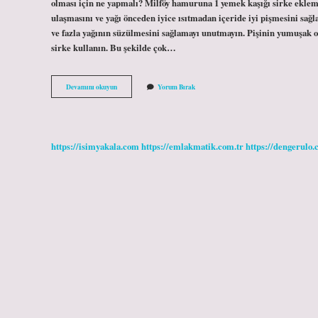
olması için ne yapmalı? Milföy hamuruna 1 yemek kaşığı sirke ekl
ulaşmasını ve yağı önceden iyice ısıtmadan içeride iyi pişmesini sağl
ve fazla yağının süzülmesini sağlamayı unutmayın. Pişinin yumuşak
sirke kullanın. Bu şekilde çok…
Pişinin
Devamını okuyun
Yorum Bırak
Iyi
Kabarması
Için
Ne
Yapmalı
https://isimyakala.com
https://emlakmatik.com.tr
https://dengerulo.