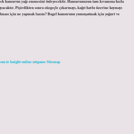
emek hamurun yağı emmesini önleyecektir. Hamurunuzun tam kıvamına hızla
ayacaktır. Pişirdikten sonra süzgeçle çıkarmayı, kağıt havlu üzerine koymayı
 olması için ne yapmak lazım? Bagel hamurunu yumuşatmak için yoğurt ve
com.tr
knight online
nttgame
Sitemap