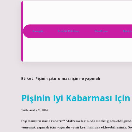
Anasayfa
Gizlilik Politikası
Yasal Uyarı
Hakkım
Etiket:
Pişinin çıtır olması için ne yapmalı
Pişinin Iyi Kabarması Içi
Tarih: Aralık 31, 2024
Pişi hamuru nasıl kabarır? Malzemelerin oda sıcaklığında olduğun
yumuşak yapmak için yoğurdu ve sirkeyi hamura ekleyebilirsiniz. Sod