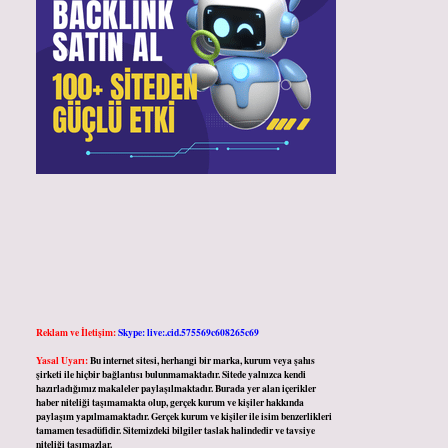
Reklam ve İletişim:
Skype: live:.cid.575569c608265c69
Yasal Uyarı:
Bu internet sitesi, herhangi bir marka, kurum veya şahıs
şirketi ile hiçbir bağlantısı bulunmamaktadır. Sitede yalnızca kendi
hazırladığımız makaleler paylaşılmaktadır. Burada yer alan içerikler
haber niteliği taşımamakta olup, gerçek kurum ve kişiler hakkında
paylaşım yapılmamaktadır. Gerçek kurum ve kişiler ile isim benzerlikleri
tamamen tesadüfidir. Sitemizdeki bilgiler taslak halindedir ve tavsiye
niteliği taşımazlar.