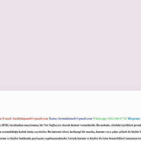
m:
E-mail:
backlinkpaneli@gmail.com
Teams:
forumhizmeti@gmail.com
Whatsapp: 0262 606 0 726
Telegram:
mu (BTK) tarafından onaylanmış bir Yer Sağlayıcı olarak hizmet vermektedir. Bu nedenle, sitedeki içerikleri 
 sorumluluğu kabul etmiş sayılırlar. Bu internet sitesi, herhangi bir marka, kurum veya şahıs şirketi ile hiçbi
kurum ve kişiler hakkında paylaşım yapılmamaktadır. Gerçek kurum ve kişiler ile isim benzerlikleri tamamen te