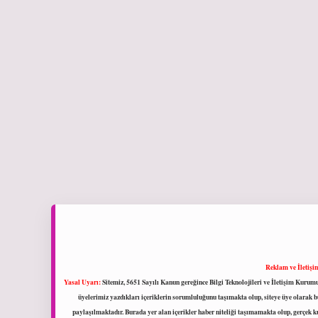
Reklam ve İletişi
Yasal Uyarı:
Sitemiz, 5651 Sayılı Kanun gereğince Bilgi Teknolojileri ve İletişim Kuru
üyelerimiz yazdıkları içeriklerin sorumluluğunu taşımakta olup, siteye üye olarak bu
paylaşılmaktadır. Burada yer alan içerikler haber niteliği taşımamakta olup, gerçek 