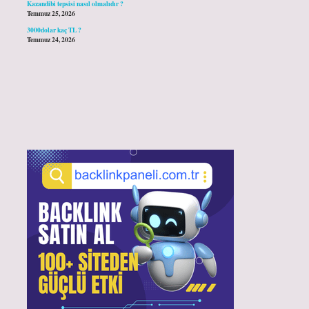
Kazandibi tepsisi nasıl olmalıdır ?
Temmuz 25, 2026
3000dolar kaç TL ?
Temmuz 24, 2026