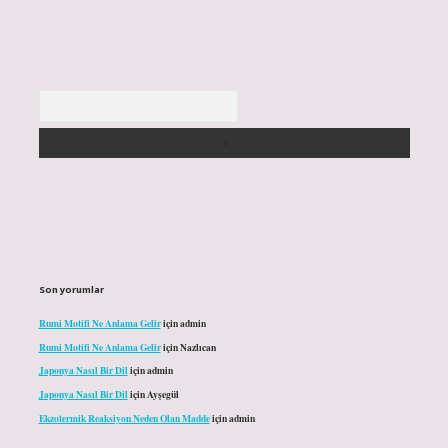
Arama
Son yorumlar
Rumi Motifi Ne Anlama Gelir
için
admin
Rumi Motifi Ne Anlama Gelir
için
Nazlıcan
Japonya Nasıl Bir Dil
için
admin
Japonya Nasıl Bir Dil
için
Ayşegül
Ekzotermik Reaksiyon Neden Olan Madde
için
admin