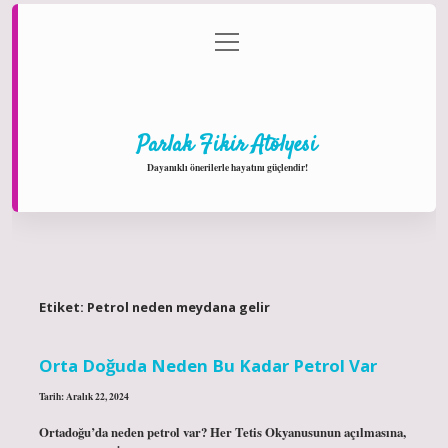
menüyü
Anasayfa
Gizlilik Politikası
Yasal Uyarı
aç
Hakkımızda
Parlak Fikir Atölyesi
Dayanıklı önerilerle hayatını güçlendir!
Etiket:
Petrol neden meydana gelir
Orta Doğuda Neden Bu Kadar Petrol Var
Tarih: Aralık 22, 2024
Ortadoğu’da neden petrol var? Her Tetis Okyanusunun açılmasına,