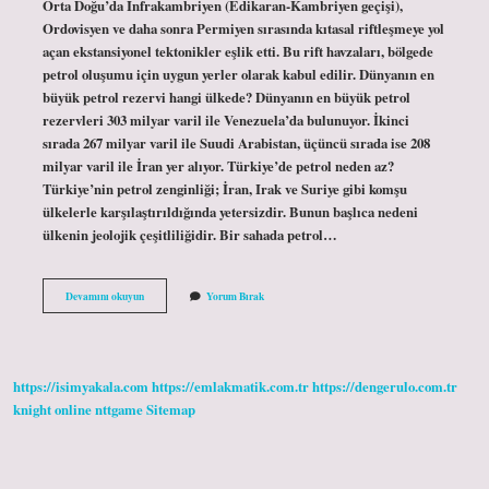
Orta Doğu’da İnfrakambriyen (Edikaran-Kambriyen geçişi),
Ordovisyen ve daha sonra Permiyen sırasında kıtasal riftleşmeye yol
açan ekstansiyonel tektonikler eşlik etti. Bu rift havzaları, bölgede
petrol oluşumu için uygun yerler olarak kabul edilir. Dünyanın en
büyük petrol rezervi hangi ülkede? Dünyanın en büyük petrol
rezervleri 303 milyar varil ile Venezuela’da bulunuyor. İkinci
sırada 267 milyar varil ile Suudi Arabistan, üçüncü sırada ise 208
milyar varil ile İran yer alıyor. Türkiye’de petrol neden az?
Türkiye’nin petrol zenginliği; İran, Irak ve Suriye gibi komşu
ülkelerle karşılaştırıldığında yetersizdir. Bunun başlıca nedeni
ülkenin jeolojik çeşitliliğidir. Bir sahada petrol…
Orta
Devamını okuyun
Yorum Bırak
Doğuda
Neden
Bu
Kadar
Petrol
https://isimyakala.com
https://emlakmatik.com.tr
https://dengerulo.com.tr
Var
knight online
nttgame
Sitemap