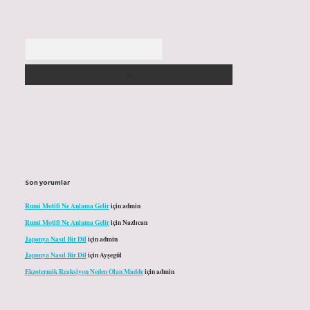
Arama
Son yorumlar
Rumi Motifi Ne Anlama Gelir
için
admin
Rumi Motifi Ne Anlama Gelir
için
Nazlıcan
Japonya Nasıl Bir Dil
için
admin
Japonya Nasıl Bir Dil
için
Ayşegül
Ekzotermik Reaksiyon Neden Olan Madde
için
admin