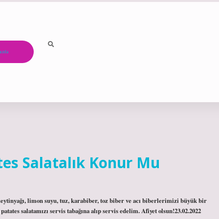
ızda
es Salatalık Konur Mu
eytinyağı, limon suyu, tuz, karabiber, toz biber ve acı biberlerimizi büyük bir
atates salatamızı servis tabağına alıp servis edelim. Afiyet olsun!23.02.2022