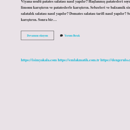
Viyana usulü patates salatası nasıl yapılır? Haşlanmış patatesleri so
limonu karıştırın ve patateslerle karıştırın. Sebzeleri ve balzamik s
salatalık salatası nasıl yapılır? Domates salatası tarifi nasıl yapılır
karıştırın. Sonra bir…
Patates
Devamını okuyun
Yorum Bırak
Salatasına
Domates
Salatalık
Konur
Mu
https://isimyakala.com
https://emlakmatik.com.tr
https://dengerulo.