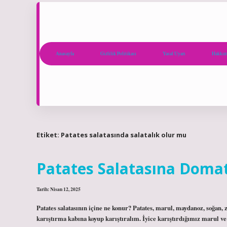
Anasayfa
Gizlilik Politikası
Yasal Uyarı
Hakkım
Etiket:
Patates salatasında salatalık olur mu
Patates Salatasına Domat
Tarih: Nisan 12, 2025
Patates salatasının içine ne konur? Patates, marul, maydanoz, soğan, z
karıştırma kabına koyup karıştıralım. İyice karıştırdığımız marul ve p