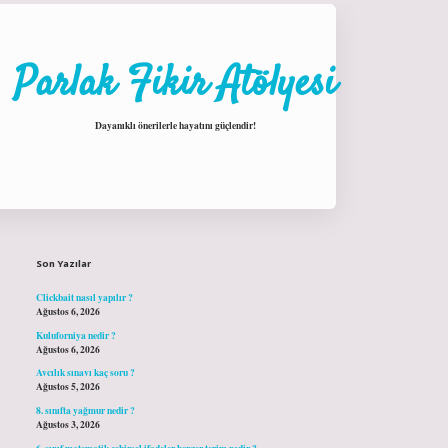
Parlak Fikir Atölyesi
Dayanıklı önerilerle hayatını güçlendir!
Sidebar
hiltonbet giriş
Son Yazılar
Clickbait nasıl yapılır ?
Ağustos 6, 2026
Kuluforniya nedir ?
Ağustos 6, 2026
Avcılık sınavı kaç soru ?
Ağustos 5, 2026
8. sınıfta yağmur nedir ?
Ağustos 3, 2026
6. sınıf matematik cebirsel ifadeler benzer terim nedir ?